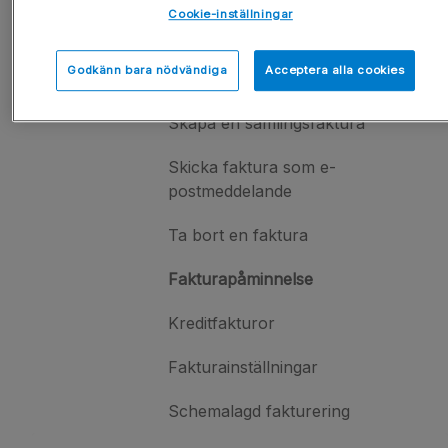
Cookie-inställningar
Fakturaöversikt
Godkänn bara nödvändiga
Acceptera alla cookies
Skapa fakturor
Skapa en samlingsfaktura
Skicka faktura som e-
postmeddelande
Ta bort en faktura
Fakturapåminnelse
Kreditfakturor
Fakturainställningar
Schemalagd fakturering