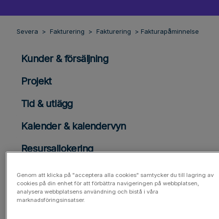
Severa
Fakturering
Fakturering
Fakturapåminnelse
Kunder & försäljning
Projekt
Tid & utlägg
Kalender & kalendervyn
Resursallokering
Fakturering
Genom att klicka på "acceptera alla cookies" samtycker du till lagring av
cookies på din enhet för att förbättra navigeringen på webbplatsen,
Fakturering
analysera webbplatsens användning och bistå i våra
marknadsföringsinsatser.
Fakturering