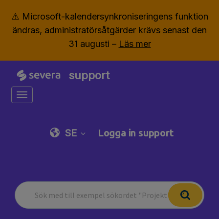
⚠️ Microsoft-kalendersynkroniseringens funktion
ändras, administratörsåtgärder krävs senast den
31 augusti –
Läs mer
support
Toggle navigation
SE
Logga in support