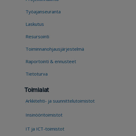
Työajanseuranta
Laskutus
Resursointi
Toiminnanohjausjärjestelmä
Raportointi & ennusteet
Tietoturva
Toimialat
Arkkitehti- ja suunnittelutoimistot
Insinööritoimistot
IT ja ICT-toimistot