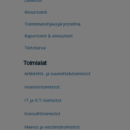
Laskutus
Resursointi
Toiminnanohjausjärjestelmä
Raportointi & ennusteet
Tietoturva
Toimialat
Arkkitehti- ja suunnittelutoimistot
Insinööritoimistot
IT ja ICT-toimistot
Konsulttitoimistot
Mainos ja viestintätoimistot