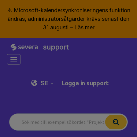
⚠️ Microsoft-kalendersynkroniseringens funktion
ändras, administratörsåtgärder krävs senast den
31 augusti –
Läs mer
support
Toggle navigation
SE
Logga in support