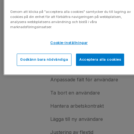
Användarhantering
Genom att klicka på "acceptera alla cookies" samtycker du till lagring av
cookies på din enhet för att förbättra navigeringen på webbplatsen,
analysera webbplatsens användning och bistå i våra
Användarhantering
marknadsföringsinsatser.
Aktivera en användare
Cookie-inställningar
Användarens nyckelord
Godkänn bara nödvändiga
Acceptera alla cookies
Användarhantering
Anpassade fält för användare
Ta bort en användare
Hantera arbetskontrakt
Lägga till ny användare
Justering av flextid