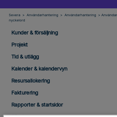
Severa
Användarhantering
Användarhantering
Använda
nyckelord
Kunder & försäljning
Projekt
Tid & utlägg
Kalender & kalendervyn
Resursallokering
Fakturering
Rapporter & startsidor
Allmänt