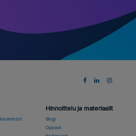
Hinnoittelu ja materiaalit
elutoimistot
Blogi
Oppaat
Webinaarit