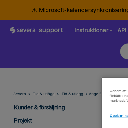
⚠️ Microsoft-kalendersynkroniserin
support
Instruktioner
API
Genom att k
Severa
Tid & utlägg
Tid & utlägg
Ange frånvaro
förbättra n
marknadsfö
Kunder & försäljning
Cookie-ins
Projekt