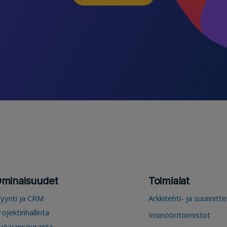
minaisuudet
Toimialat
yynti ja CRM
Arkkitehti- ja suunnitt
rojektinhallinta
Insinööritoimistot
yöajanseuranta