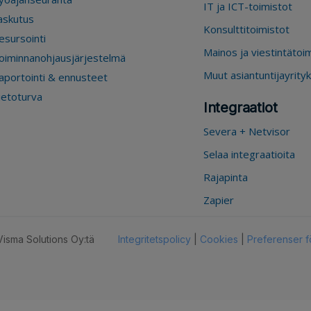
IT ja ICT-toimistot
askutus
Konsulttitoimistot
esursointi
Mainos ja viestintätoi
oiminnanohjausjärjestelmä
Muut asiantuntijayrity
aportointi & ennusteet
ietoturva
Integraatiot
Severa + Netvisor
Selaa integraatioita
Rajapinta
Zapier
isma Solutions Oy:tä
Integritetspolicy
|
Cookies
|
Preferenser f