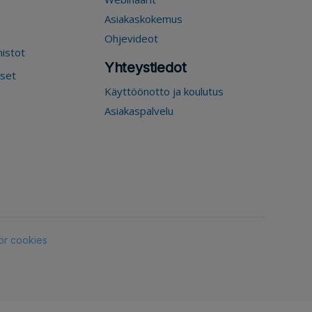
Asiakaskokemus
Ohjevideot
mistot
Yhteystiedot
kset
Käyttöönotto ja koulutus
Asiakaspalvelu
ör cookies