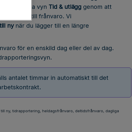
ll ny
eller via vyn
Tid & utlägg
genom att
stid
> Lägg till frånvaro. Vi
ill ny
när du lägger till en längre
rånvaro för en enskild dag eller del av dag.
idrapporteringsvyn.
älls antalet timmar in automatiskt till det
 arbetskontrakt.
till ny, tidrapportering, heldagsfrånvaro, deltidsfrånvaro, dagliga