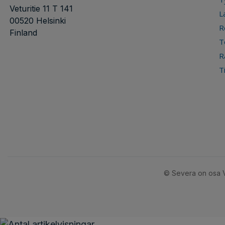
Veturitie 11 T 141
L
00520 Helsinki
R
Finland
T
R
T
© Severa on osa V