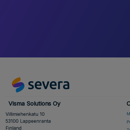
Visma Solutions Oy
O
M
Villimiehenkatu 10
53100 Lappeenranta
P
Finland
T