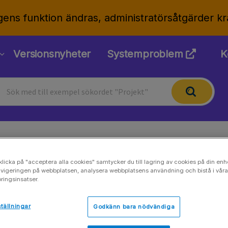
gens funktion ändras, administratörsåtgärder kr
Versionsnyheter
Systemproblem
K
Ange frånvaro
licka på "acceptera alla cookies" samtycker du till lagring av cookies på din enhe
avigeringen på webbplatsen, analysera webbplatsens användning och bistå i våra
ringsinsatser.
Uppdaterad 09.05.2026
tällningar
Godkänn bara nödvändiga
Det bästa sättet att ange frånvaro i Severa är a