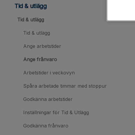
Tid & utlägg
Tid & utlägg
Tid & utlägg
Ange arbetstider
Ange frånvaro
Arbetstider i veckovyn
Spåra arbetade timmar med stoppur
Godkänna arbetstider
Inställningar för Tid & Utlägg
Godkänna frånvaro