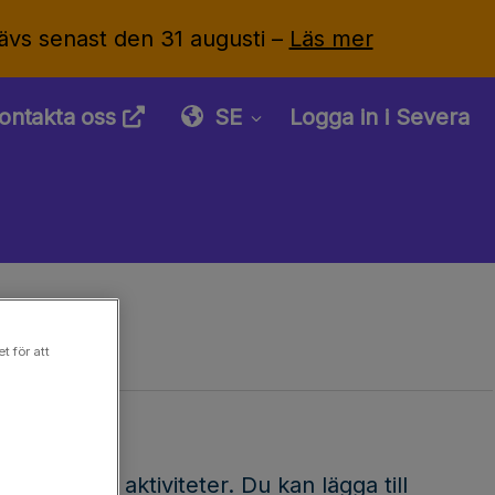
ävs senast den 31 augusti –
Läs mer
ontakta oss
SE
Logga in i Severa
t för att
tt använda aktiviteter. Du kan lägga till