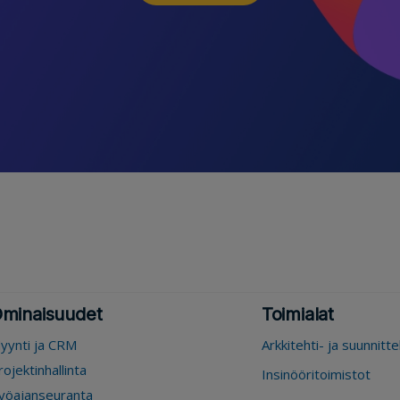
minaisuudet
Toimialat
yynti ja CRM
Arkkitehti- ja suunnitt
rojektinhallinta
Insinööritoimistot
yöajanseuranta