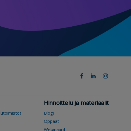
Hinnoittelu ja materiaalit
elutoimistot
Blogi
Oppaat
Webinaarit