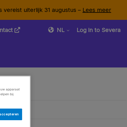
vereist uiterlijk 31 augustus –
Lees meer
ntact
NL
Log in to Severa
p uw apparaat
elpen bij
 accepteren