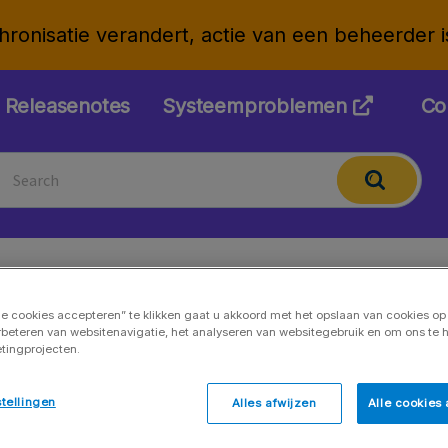
onisatie verandert, actie van een beheerder is 
Releasenotes
Systeemproblemen
Co
le cookies accepteren” te klikken gaat u akkoord met het opslaan van cookies o
Rapportage
rbeteren van websitenavigatie, het analyseren van websitegebruik en om ons te h
tingprojecten.
Rapportengalerij
tellingen
Alles afwijzen
Alle cookies