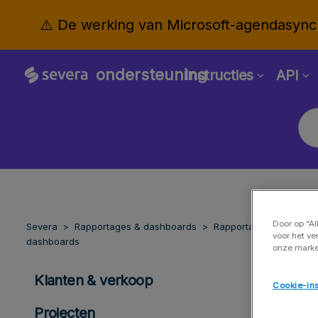
⚠️ De werking van Microsoft-agendasynchr
ondersteuning
Instructies
API
Door op “Al
Severa
Rapportages & dashboards
Rapportages &
voor het ve
dashboards
onze marke
Klanten & verkoop
Cookie-ins
Projecten