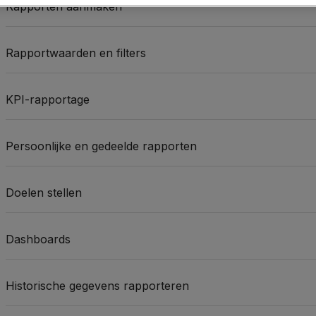
Rapporten aanmaken
Rapportwaarden en filters
KPI-rapportage
Persoonlijke en gedeelde rapporten
Doelen stellen
Dashboards
Historische gegevens rapporteren