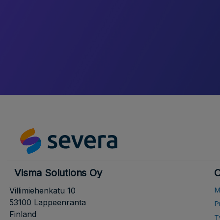
Visma Solutions Oy
O
M
Villimiehenkatu 10
53100 Lappeenranta
P
Finland
T