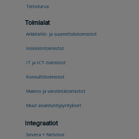
Tietoturva
Toimialat
Arkkitehti- ja suunnittelutoimistot
Insinööritoimistot
IT ja ICT-toimistot
Konsulttitoimistot
Mainos ja viestintätoimistot
Muut asiantuntijayritykset
Integraatiot
Severa + Netvisor