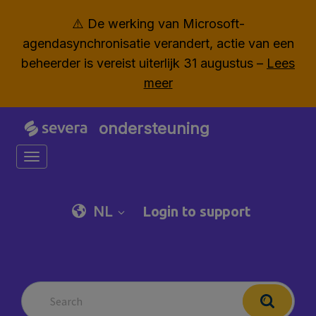
⚠️ De werking van Microsoft-
agendasynchronisatie verandert, actie van een
beheerder is vereist uiterlijk 31 augustus –
Lees
meer
ondersteuning
Toggle navigation
NL
Login to support