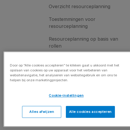
Overzicht resourceplanning
Toestemmingen voor
resourceplanning
Resourceplanning op basis van
rollen
Medewerkersperspectief
Door op “Alle cookies accepteren” te klikken gaat u akkoord met het
opslaan van cookies op uw apparaat voor het verbeteren van
Resources toewijzen
websitenavigatie, het analyseren van websitegebruik en om ons te
helpen bij onze marketingprojecten.
Facturatie
Cookie-instellingen
Rapportages & dashboards
Algemeen
Alles afwijzen
Alle cookies accepteren
Gebruikersbeheer