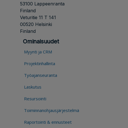
53100 Lappeenranta
Finland
Veturitie 11 T 141
00520 Helsinki
Finland
Ominaisuudet
Myynti ja CRM
Projektinhallinta
Työajanseuranta
Laskutus
Resursointi
Toiminnanohjausjärjestelmä
Raportointi & ennusteet