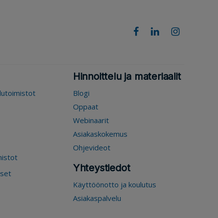
Hinnoittelu ja materiaalit
elutoimistot
Blogi
Oppaat
Webinaarit
Asiakaskokemus
Ohjevideot
mistot
Yhteystiedot
kset
Käyttöönotto ja koulutus
Asiakaspalvelu