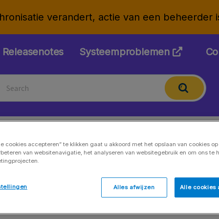
onisatie verandert, actie van een beheerder is 
Releasenotes
Systeemproblemen
Co
le cookies accepteren” te klikken gaat u akkoord met het opslaan van cookies o
rbeteren van websitenavigatie, het analyseren van websitegebruik en om ons te h
Resourceplanning
tingprojecten.
tellingen
Alles afwijzen
Alle cookies
Overzicht resourceplanning