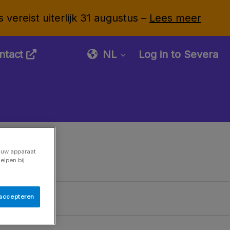
vereist uiterlijk 31 augustus –
Lees meer
ntact
NL
Log in to Severa
p uw apparaat
elpen bij
 accepteren