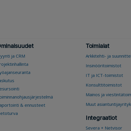
minaisuudet
Toimialat
yynti ja CRM
Arkkitehti- ja suunnitt
rojektinhallinta
Insinööritoimistot
yöajanseuranta
IT ja ICT-toimistot
askutus
Konsulttitoimistot
esursointi
Mainos ja viestintätoi
oiminnanohjausjärjestelmä
Muut asiantuntijayrity
aportointi & ennusteet
ietoturva
Integraatiot
Severa + Netvisor