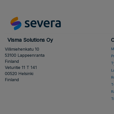
Visma Solutions Oy
O
M
Villimiehenkatu 10
53100 Lappeenranta
P
Finland
T
Veturitie 11 T 141
L
00520 Helsinki
R
Finland
T
R
T