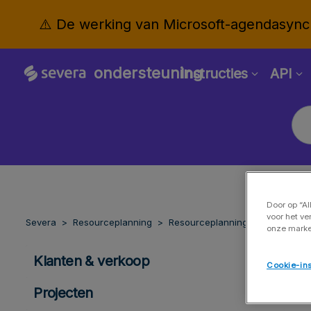
⚠️ De werking van Microsoft-agendasynchr
ondersteuning
Instructies
API
Door op “Al
voor het ve
Severa
Resourceplanning
Resourceplanning
onze marke
Klanten & verkoop
Cookie-ins
Projecten