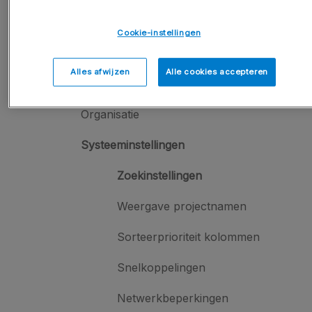
Algemeen
Cookie-instellingen
Gebruikersbeheer
Alles afwijzen
Alle cookies accepteren
Instellingen & toestemmingen
Organisatie
Systeeminstellingen
Zoekinstellingen
Weergave projectnamen
Sorteerprioriteit kolommen
Snelkoppelingen
Netwerkbeperkingen