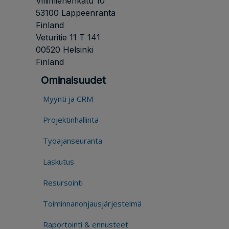
Villimiehenkatu 10
53100 Lappeenranta
Finland
Veturitie 11 T 141
00520 Helsinki
Finland
Ominaisuudet
Myynti ja CRM
Projektinhallinta
Työajanseuranta
Laskutus
Resursointi
Toiminnanohjausjärjestelmä
Raportointi & ennusteet