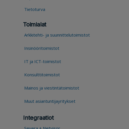
Tietoturva
Toimialat
Arkkitehti- ja suunnittelutoimistot
Insinööritoimistot
IT ja ICT-toimistot
Konsulttitoimistot
Mainos ja viestintätoimistot
Muut asiantuntijayritykset
Integraatiot
Severa + Netvisor