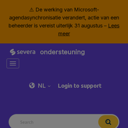
⚠️ De werking van Microsoft-
agendasynchronisatie verandert, actie van een
beheerder is vereist uiterlijk 31 augustus –
Lees
meer
ondersteuning
Toggle navigation
NL
Login to support