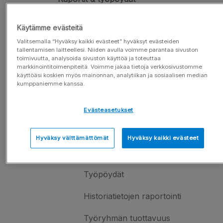
Raportit
Käytämme evästeitä
Raporttigalleria
Valitsemalla “Hyväksy kaikki evästeet” hyväksyt evästeiden
tallentamisen laitteellesi. Niiden avulla voimme parantaa sivuston
toimivuutta, analysoida sivuston käyttöä ja toteuttaa
Raportin luominen
markkinointitoimenpiteitä. Voimme jakaa tietoja verkkosivustomme
käyttöäsi koskien myös mainonnan, analytiikan ja sosiaalisen median
kumppaniemme kanssa.
Raporttien arvot ja suodattimet
KPI-lukujen raportointi
Evästeasetukset
Omat ja jaetut raportit
Hyväksy välttämättömät
Hyväksy kaikki evästeet
Tavoitteenasetanta
Työpöydät
Historiatietojen raportointi
Työryhmän tuottavuus