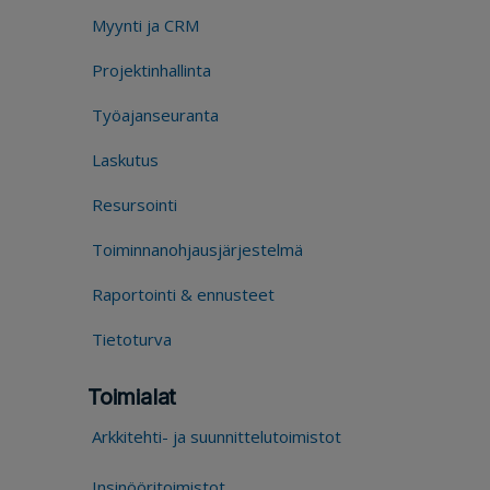
Myynti ja CRM
Projektinhallinta
Työajanseuranta
Laskutus
Resursointi
Toiminnanohjausjärjestelmä
Raportointi & ennusteet
Tietoturva
Toimialat
Arkkitehti- ja suunnittelutoimistot
Insinööritoimistot