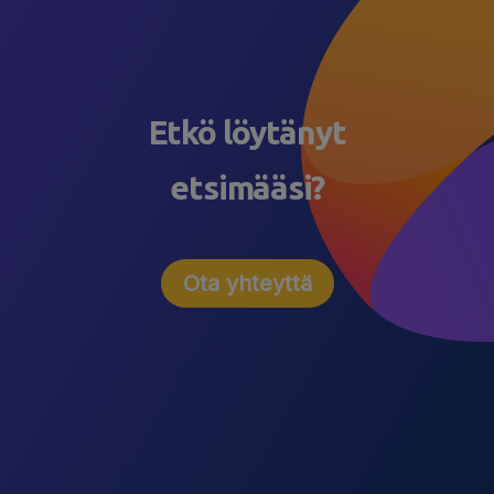
Etkö löytänyt
etsimääsi?
Ota yhteyttä