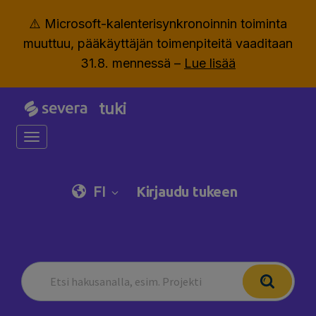
⚠️ Microsoft-kalenterisynkronoinnin toiminta
muuttuu, pääkäyttäjän toimenpiteitä vaaditaan
31.8. mennessä –
Lue lisää
tuki
Toggle navigation
FI
Kirjaudu tukeen