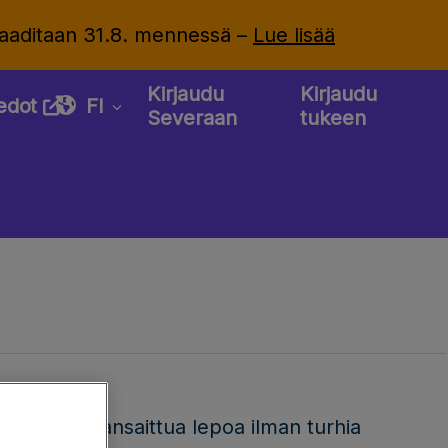
 vaaditaan 31.8. mennessä –
Lue lisää
Kirjaudu
Kirjaudu
iedot
FI
Severaan
tukeen
voi nauttia ansaittua lepoa ilman turhia