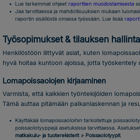
Lue tarkemmat ohjeet
raporttien muodostamisesta
s
Jaa tarvittaessa ja mahdollisuuksien mukaan luomasi r
raportin sisällöstä omassa työssään. Lue lisää
raport
Työsopimukset & tilauksen hallint
Henkilöstöön liittyvät asiat, kuten lomapoissa
hyvä hoitaa kuntoon ajoissa, jotta työskentely
Lomapoissaolojen kirjaaminen
Varmista, että kaikkien työntekijöiden lomapoiss
Tämä auttaa pitämään palkanlaskennan ja resur
Käyttäkää lomapoissaoloihin tarkoitettuja poissaoloty
poissaolotyyppejä asetuksissa tarvittaessa. Asetuks
matkakulu- ja tuoterekisterit > Poissaolotyypit
.