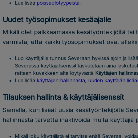
Lue lisää
poissaolotyypeistä
.
Uudet työsopimukset kesäajalle
Mikäli olet palkkaamassa kesätyöntekijöitä tai t
varmista, että kaikki työsopimukset ovat allekir
Luo käyttäjälle tunnus Severaan hyvissä ajoin ja lisä
Severassa käyttäjälisenssit laskutetaan aina laskutusk
rattaan kuvakkeen alta löytyvästä
Käyttäjien hallinna
Lue lisää
käyttäjien hallinnasta
,
uuden käyttäjän lisää
Tilauksen hallinta & käyttäjälisenssit
Samalla, kun lisäät uusia kesätyöntekijöitä Sev
hallinnasta tarvetta inaktivoida muita käyttäjiä 
Mikäli joku käyttäjistä ei tarvitse enää Severaa, voida