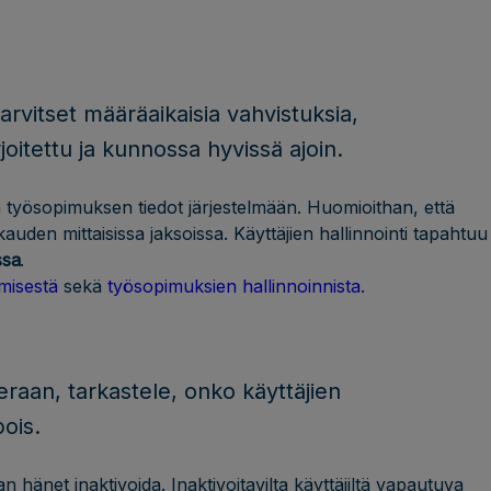
arvitset määräaikaisia vahvistuksia,
joitettu ja kunnossa hyvissä ajoin.
ä työsopimuksen tiedot järjestelmään. Huomioithan, että
auden mittaisissa jaksoissa. Käyttäjien hallinnointi tapahtuu
ssa
.
misestä
sekä
työsopimuksien hallinnoinnista
.
eraan, tarkastele, onko käyttäjien
pois.
an hänet inaktivoida. Inaktivoitavilta käyttäjiltä vapautuva