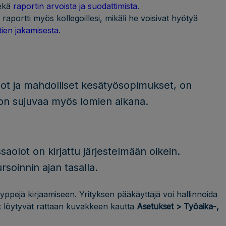
ekä
raportin arvoista ja suodattimista
.
aportti myös kollegoillesi, mikäli he voisivat hyötyä
tien jakamisesta
.
a
olot ja mahdolliset kesätyösopimukset, on
 on sujuvaa myös lomien aikana.
aolot on kirjattu järjestelmään oikein.
soinnin ajan tasalla.
yppejä kirjaamiseen. Yrityksen pääkäyttäjä voi hallinnoida
et löytyvät rattaan kuvakkeen kautta
Asetukset > Työaika-,