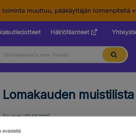
n toiminta muuttuu, pääkäyttäjän toimenpiteitä
kaisutiedotteet
Häiriötilanteet
Yhteyst
Lomakauden muistilista
Päivitetty 03.06.2025
Kesälomat ovat koittamassa, ja jotta yrityksesi 
 evästeitä