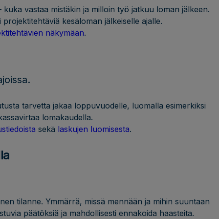
– kuka vastaa mistäkin ja milloin työ jatkuu loman jälkeen.
i projektitehtäviä kesäloman jälkeiselle ajalle.
ektitehtävien näkymään
.
ajoissa.
tusta tarvetta jakaa loppuvuodelle, luomalla esimerkiksi
kassavirtaa lomakaudella.
ustiedoista
sekä
laskujen luomisesta
.
la
ellinen tilanne. Ymmärrä, missä mennään ja mihin suuntaan
uvia päätöksiä ja mahdollisesti ennakoida haasteita.