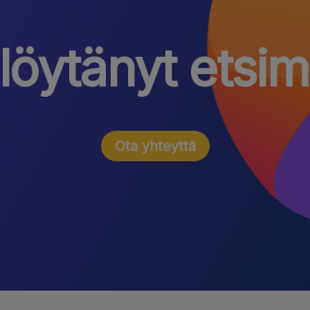
löytänyt etsi
Ota yhteyttä