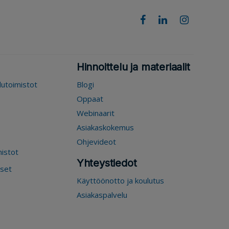
Hinnoittelu ja materiaalit
elutoimistot
Blogi
Oppaat
Webinaarit
Asiakaskokemus
Ohjevideot
mistot
Yhteystiedot
kset
Käyttöönotto ja koulutus
Asiakaspalvelu