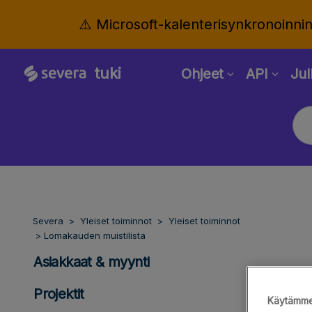
⚠️ Microsoft-kalenterisynkronoinni
tuki
Ohjeet
API
Jul
Severa
Yleiset toiminnot
Yleiset toiminnot
Lomakauden muistilista
Asiakkaat & myynti
Projektit
Käytämme