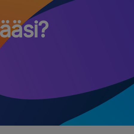
määsi?