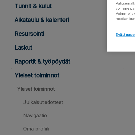
Valitsemall
Tunnit & kulut
voimme para
Voimme jaka
Aikataulu & kalenteri
median ku
Resursointi
Evästease
Laskut
Raportit & työpöydät
Yleiset toiminnot
Yleiset toiminnot
Julkaisutiedotteet
Navigaatio
Oma profiili