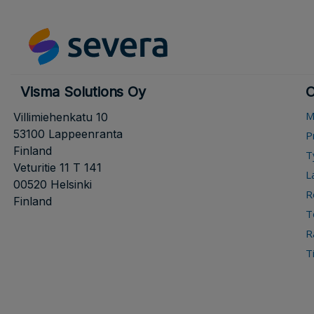
Visma Solutions Oy
O
M
Villimiehenkatu 10
53100 Lappeenranta
P
Finland
T
Veturitie 11 T 141
L
00520 Helsinki
R
Finland
T
R
T