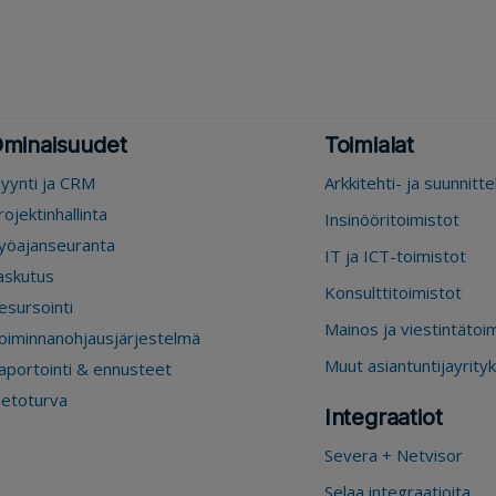
minaisuudet
Toimialat
yynti ja CRM
Arkkitehti- ja suunnitt
rojektinhallinta
Insinööritoimistot
yöajanseuranta
IT ja ICT-toimistot
askutus
Konsulttitoimistot
esursointi
Mainos ja viestintätoi
oiminnanohjausjärjestelmä
Muut asiantuntijayrity
aportointi & ennusteet
ietoturva
Integraatiot
Severa + Netvisor
Selaa integraatioita