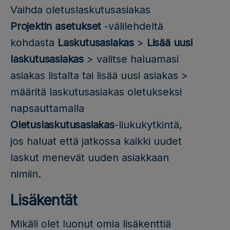
Vaihda oletuslaskutusasiakas
Projektin asetukset
-välilehdeltä
kohdasta
Laskutusasiakas
>
Lisää uusi
laskutusasiakas
> valitse haluamasi
asiakas listalta tai lisää uusi asiakas >
määritä laskutusasiakas oletukseksi
napsauttamalla
Oletuslaskutusasiakas
-liukukytkintä,
jos haluat että jatkossa kaikki uudet
laskut menevät uuden asiakkaan
nimiin.
Lisäkentät
Mikäli olet luonut omia lisäkenttiä