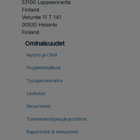
53100 Lappeenranta
Finland
Veturitie 11 T 141
00520 Helsinki
Finland
Ominaisuudet
Myynti ja CRM
Projektinhallinta
Työajanseuranta
Laskutus
Resursointi
Toiminnanohjausjärjestelmä
Raportointi & ennusteet