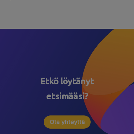
Etkö löytänyt
etsimääsi?
Ota yhteyttä