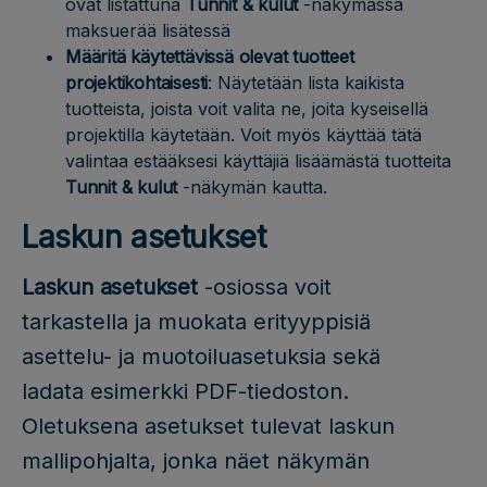
ovat listattuna
Tunnit & kulut
-näkymässä
maksuerää lisätessä
Määritä käytettävissä olevat tuotteet
projektikohtaisesti
: Näytetään lista kaikista
tuotteista, joista voit valita ne, joita kyseisellä
projektilla käytetään. Voit myös käyttää tätä
valintaa estääksesi käyttäjiä lisäämästä tuotteita
Tunnit & kulut
-näkymän kautta.
Laskun asetukset
Laskun asetukset
-osiossa voit
tarkastella ja muokata erityyppisiä
asettelu- ja muotoiluasetuksia sekä
ladata esimerkki PDF-tiedoston.
Oletuksena asetukset tulevat laskun
mallipohjalta, jonka näet näkymän