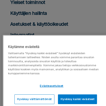
Yleiset toiminnot
Käyttäjien hallinta
Asetukset & käyttöoikeudet
Integraatiot
Tietoturva
Käytämme evästeitä
Valitsemalla “Hyväksy kaikki evästeet” hyväksyt evästeiden
Videot & webinaarit
tallentamisen laitteellesi. Niiden avulla voimme parantaa sivuston
toimivuutta, analysoida sivuston käyttöä ja toteuttaa
markkinointitoimenpiteitä. Voimme jakaa tietoja verkkosivustomme
Severa-palvelulaskutus
käyttöäsi koskien myös mainonnan, analytiikan ja sosiaalisen median
kumppaniemme kanssa.
Projektin asetukset
Evästeasetukset
Hyväksy välttämättömät
Hyväksy kaikki evästeet
Päivitetty 08.05.2026