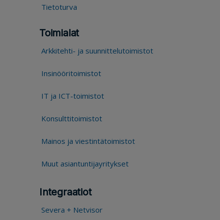
Tietoturva
Toimialat
Arkkitehti- ja suunnittelutoimistot
Insinööritoimistot
IT ja ICT-toimistot
Konsulttitoimistot
Mainos ja viestintätoimistot
Muut asiantuntijayritykset
Integraatiot
Severa + Netvisor