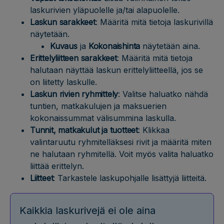
laskurivien yläpuolelle ja/tai alapuolelle.
Laskun sarakkeet
: Määritä mitä tietoja laskurivillä
näytetään.
Kuvaus
ja
Kokonaishinta
näytetään aina.
Erittelyliitteen sarakkeet
: Määritä mitä tietoja
halutaan näyttää laskun erittelyliitteellä, jos se
on liitetty laskulle.
Laskun rivien ryhmittely
: Valitse haluatko nähdä
tuntien, matkakulujen ja maksuerien
kokonaissummat välisummina laskulla.
Tunnit, matkakulut ja tuotteet
: Klikkaa
valintaruutu ryhmitelläksesi rivit ja määritä miten
ne halutaan ryhmitellä. Voit myös valita haluatko
liittää erittelyn.
Liitteet
: Tarkastele laskupohjalle lisättyjä liitteitä.
Kaikkia laskurivejä ei ole aina