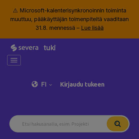
⚠️ Microsoft-kalenterisynkronoinnin toiminta
muuttuu, pääkäyttäjän toimenpiteitä vaaditaan
31.8. mennessä –
Lue lisää
tuki
Toggle navigation
FI
Kirjaudu tukeen