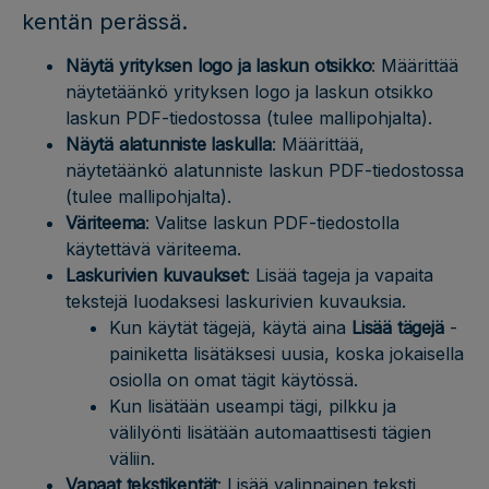
kentän perässä.
Näytä yrityksen logo ja laskun otsikko
: Määrittää
näytetäänkö yrityksen logo ja laskun otsikko
laskun PDF-tiedostossa (tulee mallipohjalta).
Näytä alatunniste laskulla
: Määrittää,
näytetäänkö alatunniste laskun PDF-tiedostossa
(tulee mallipohjalta).
Väriteema
: Valitse laskun PDF-tiedostolla
käytettävä väriteema.
Laskurivien kuvaukset
: Lisää tageja ja vapaita
tekstejä luodaksesi laskurivien kuvauksia.
Kun käytät tägejä, käytä aina
Lisää tägejä
-
painiketta lisätäksesi uusia, koska jokaisella
osiolla on omat tägit käytössä.
Kun lisätään useampi tägi, pilkku ja
välilyönti lisätään automaattisesti tägien
väliin.
Vapaat tekstikentät
: Lisää valinnainen teksti