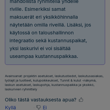
mahdollista ryhmitellä yhdelle
riville. Esimerkiksi samat
maksuerät eri yksikköhinnalla
näytetään omilla riveillä. Lisäksi, jos
käytossä on taloushallinnon
integraatio sekä kustannuspaikat,
yksi laskurivi ei voi sisältää
useampaa kustannuspaikkaa.
Avainsanat: projektin asetukset, laskutustiedot, laskutusasiakas,
työlajit ja tuotteet, kulupoikkeukset, Tunnit & kulut -näkymä,
laskun asetukset, laskupohja, kustannuspaikka ja yksikkö,
laskurivien ryhmittely
Oliko tästä vastauksesta apua?
Kyllä
Ei