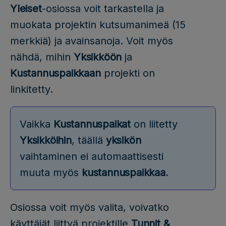
Yleiset
-osiossa voit tarkastella ja
muokata projektin kutsumanimeä (15
merkkiä) ja avainsanoja. Voit myös
nähdä, mihin
Yksikköön
ja
Kustannuspaikkaan
projekti on
linkitetty.
Vaikka
Kustannuspaikat
on liitetty
Yksikköihin
, täällä
yksikön
vaihtaminen ei automaattisesti
muuta myös
kustannuspaikkaa
.
Osiossa voit myös valita, voivatko
käyttäjät liittyä projektille
Tunnit &