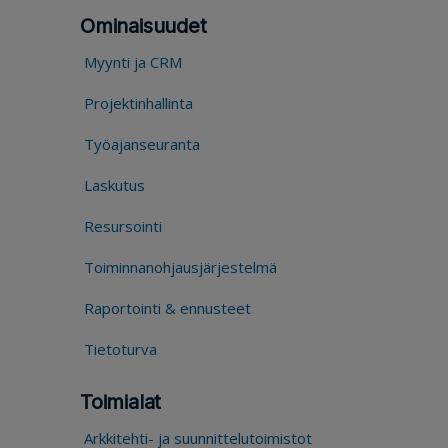
Ominaisuudet
Myynti ja CRM
Projektinhallinta
Työajanseuranta
Laskutus
Resursointi
Toiminnanohjausjärjestelmä
Raportointi & ennusteet
Tietoturva
Toimialat
Arkkitehti- ja suunnittelutoimistot