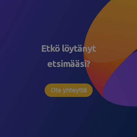
Etkö löytänyt
etsimääsi?
Ota yhteyttä