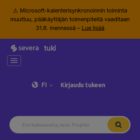
⚠️ Microsoft-kalenterisynkronoinnin toiminta
muuttuu, pääkäyttäjän toimenpiteitä vaaditaan
31.8. mennessä –
Lue lisää
tuki
Toggle navigation
FI
Kirjaudu tukeen