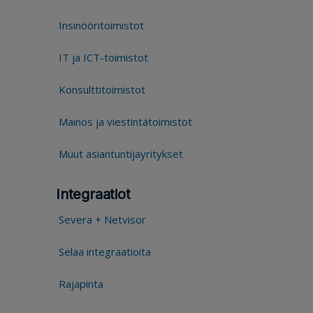
Insinööritoimistot
IT ja ICT-toimistot
Konsulttitoimistot
Mainos ja viestintätoimistot
Muut asiantuntijayritykset
Integraatiot
Severa + Netvisor
Selaa integraatioita
Rajapinta