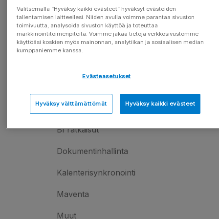
Valitsemalla “Hyväksy kaikki evästeet” hyväksyt evästeiden
Käyttäjien hallinta
tallentamisen laitteellesi. Niiden avulla voimme parantaa sivuston
toimivuutta, analysoida sivuston käyttöä ja toteuttaa
markkinointitoimenpiteitä. Voimme jakaa tietoja verkkosivustomme
Asetukset & käyttöoikeudet
käyttöäsi koskien myös mainonnan, analytiikan ja sosiaalisen median
kumppaniemme kanssa.
Integraatiot
Evästeasetukset
Yleiset ohjeet
Hyväksy välttämättömät
Hyväksy kaikki evästeet
Ohjelmistorajapinnat
BI ratkaisut
Dokumentinhallinta
Kalenterisynkronointi
Maventa
Muut