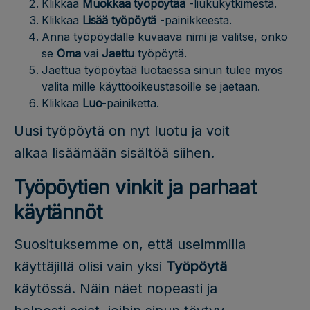
Klikkaa
Muokkaa työpöytää
-liukukytkimestä.
Klikkaa
Lisää työpöytä
-painikkeesta.
Anna työpöydälle kuvaava nimi ja valitse, onko
se
Oma
vai
Jaettu
työpöytä.
Jaettua työpöytää luotaessa sinun tulee myös
valita mille käyttöoikeustasoille se jaetaan.
Klikkaa
Luo
-painiketta.
Uusi työpöytä on nyt luotu ja voit
alkaa lisäämään sisältöä siihen.
Työpöytien vinkit ja parhaat
käytännöt
Suosituksemme on, että useimmilla
käyttäjillä olisi vain yksi
Työpöytä
käytössä. Näin näet nopeasti ja