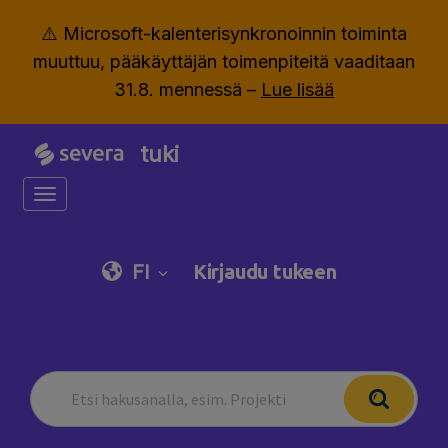
⚠️ Microsoft-kalenterisynkronoinnin toiminta
muuttuu, pääkäyttäjän toimenpiteitä vaaditaan
31.8. mennessä –
Lue lisää
tuki
Toggle navigation
FI
Kirjaudu tukeen