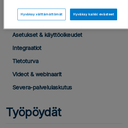
Yleiset toiminnot
Hyväksy välttämättömät
Hyväksy kaikki evästeet
Käyttäjien hallinta
Asetukset & käyttöoikeudet
Integraatiot
Tietoturva
Videot & webinaarit
Severa-palvelulaskutus
Työpöydät