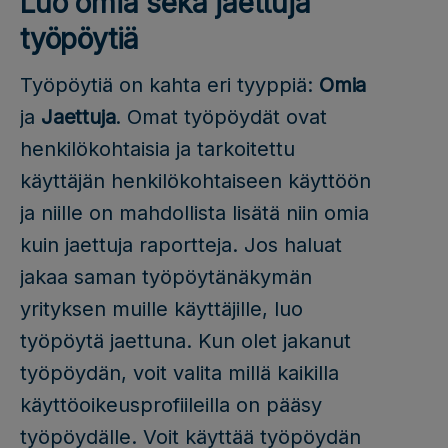
Luo omia sekä jaettuja
työpöytiä
Työpöytiä on kahta eri tyyppiä:
Omia
ja
Jaettuja
. Omat työpöydät ovat
henkilökohtaisia ja tarkoitettu
käyttäjän henkilökohtaiseen käyttöön
ja niille on mahdollista lisätä niin omia
kuin jaettuja raportteja. Jos haluat
jakaa saman työpöytänäkymän
yrityksen muille käyttäjille, luo
työpöytä jaettuna. Kun olet jakanut
työpöydän, voit valita millä kaikilla
käyttöoikeusprofiileilla on pääsy
työpöydälle. Voit käyttää työpöydän