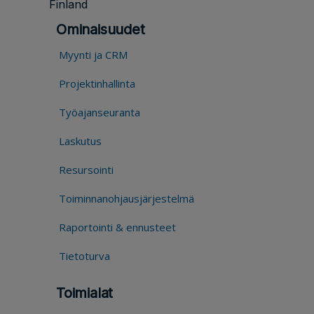
Finland
Ominaisuudet
Myynti ja CRM
Projektinhallinta
Työajanseuranta
Laskutus
Resursointi
Toiminnanohjausjärjestelmä
Raportointi & ennusteet
Tietoturva
Toimialat