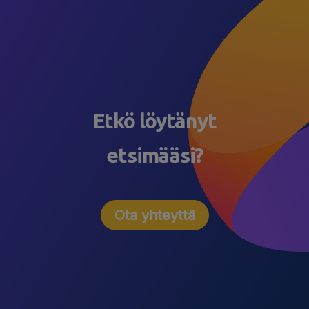
Etkö löytänyt
etsimääsi?
Ota yhteyttä