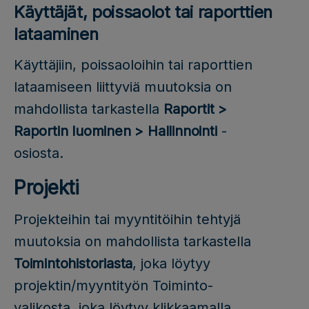
Käyttäjät, poissaolot tai raporttien
lataaminen
Käyttäjiin, poissaoloihin tai raporttien
lataamiseen liittyviä muutoksia on
mahdollista tarkastella
Raportit >
Raportin luominen > Hallinnointi
-
osiosta.
Projekti
Projekteihin tai myyntitöihin tehtyjä
muutoksia on mahdollista tarkastella
Toimintohistoriasta
, joka löytyy
projektin/myyntityön Toiminto-
valikosta, joka löytyy klikkaamalla