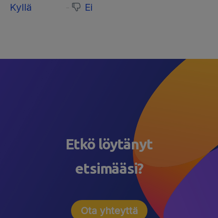
Kyllä
Ei
Etkö löytänyt
etsimääsi?
Ota yhteyttä