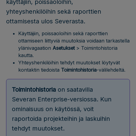
käyttäjiin, poissaoloihin,
yhteyshenkilöihin sekä raporttien
ottamisesta ulos Severasta.
Käyttäjiin, poissaoloihin sekä raporttien
ottamiseen liittyviä muutoksia voidaan tarkastella
ylänivagaation
Asetukset
> Toimintohistoria
kautta.
Yhteyshenkilöihin tehdyt muutokset löytyvät
kontaktin tiedoista
Toimintohistoria
-välilehdeltä.
Toimintohistoria
on saatavilla
Severan Enterprise-versiossa. Kun
ominaisuus on käytössä, voit
raportoida projekteihin ja laskuihin
tehdyt muutokset.