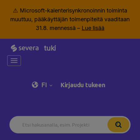
⚠️ Microsoft-kalenterisynkronoinnin toiminta
muuttuu, pääkäyttäjän toimenpiteitä vaaditaan
31.8. mennessä –
Lue lisää
tuki
Toggle navigation
FI
Kirjaudu tukeen