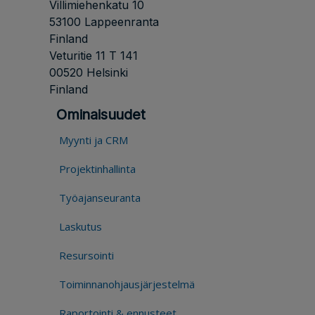
Villimiehenkatu 10
53100 Lappeenranta
Finland
Veturitie 11 T 141
00520 Helsinki
Finland
Ominaisuudet
Myynti ja CRM
Projektinhallinta
Työajanseuranta
Laskutus
Resursointi
Toiminnanohjausjärjestelmä
Raportointi & ennusteet