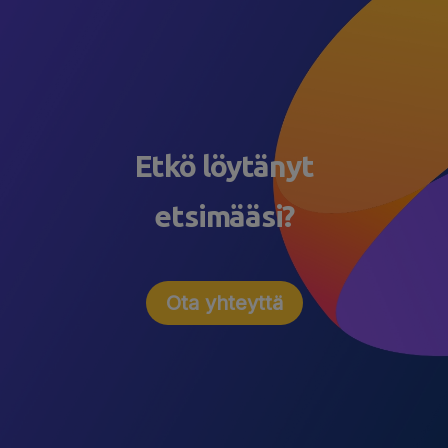
Etkö löytänyt
etsimääsi?
Ota yhteyttä