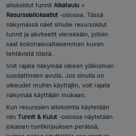
allokoidut tunnit
Aikataulu
>
Resurssiallokaatiot
-osiossa. Tässä
näkymässä näet sinulle resursoidut
tunnit ja akviteetit vierekkäin, jolloin
saat kokonaisvaltaisemman kuvan
tehtävistä töistä.
Voit rajata näkymää oikean yläkulman
suodattimien avulla. Jos sinulla on
oikeudet muihin käyttäjiin, voit rajata
näkymää käyttäjän mukaan.
Kun resurssien allokointia käytetään
niin
Tunnit & Kulut
-osiossa näytetään
jokaisen tuntikirjauksen perässä,