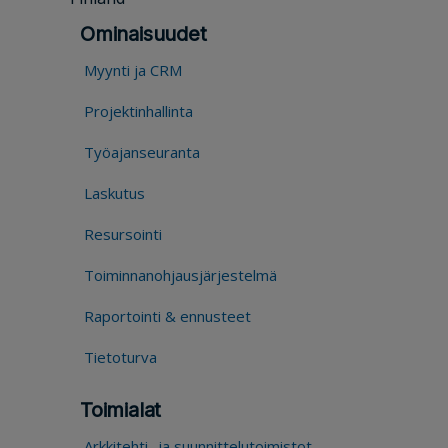
Ominaisuudet
Myynti ja CRM
Projektinhallinta
Työajanseuranta
Laskutus
Resursointi
Toiminnanohjausjärjestelmä
Raportointi & ennusteet
Tietoturva
Toimialat
Arkkitehti- ja suunnittelutoimistot