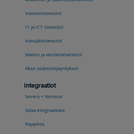
Insinööritoimistot
IT ja ICT-toimistot
Konsulttitoimistot
Mainos ja viestintätoimistot
Muut asiantuntijayritykset
Integraatiot
Severa + Netvisor
Selaa integraatioita
Rajapinta