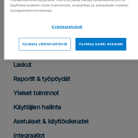
käyttöäsi koskien myös mainonnan, analytiikan ja sosiaalisen median
Resursoinnin käyttöoikeudet
kumppaniemme kanssa.
Roolipohjainen resursointi
Evästeasetukset
Työntekijän näkymä
Hyväksy välttämättömät
Hyväksy kaikki evästeet
Varaa resursseja
Laskut
Raportit & työpöydät
Yleiset toiminnot
Käyttäjien hallinta
Asetukset & käyttöoikeudet
Integraatiot