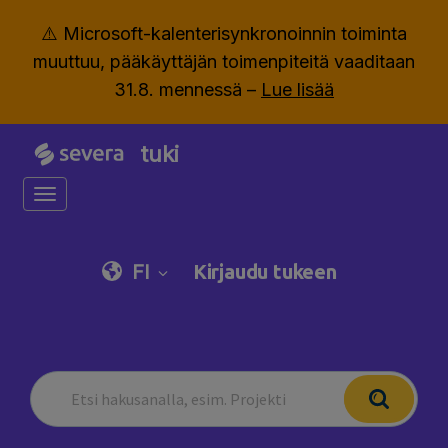
⚠️ Microsoft-kalenterisynkronoinnin toiminta
muuttuu, pääkäyttäjän toimenpiteitä vaaditaan
31.8. mennessä –
Lue lisää
tuki
Toggle navigation
FI
Kirjaudu tukeen