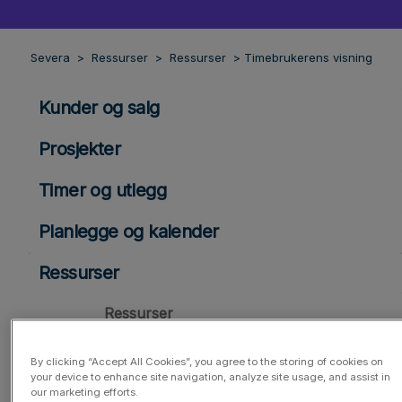
Severa
Ressurser
Ressurser
Timebrukerens visning
Kunder og salg
Prosjekter
Timer og utlegg
Planlegge og kalender
Ressurser
Ressurser
Utvidet ressursallokering
By clicking “Accept All Cookies”, you agree to the storing of cookies on
your device to enhance site navigation, analyze site usage, and assist in
Ressurssammendrag
our marketing efforts.