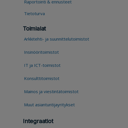
Raportointi & ennusteet
Tietoturva
Toimialat
Arkkitehti- ja suunnittelutoimistot
Insinööritoimistot
IT ja ICT-toimistot
Konsulttitoimistot
Mainos ja viestintätoimistot
Muut asiantuntijayritykset
Integraatiot