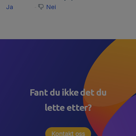
Ja
Nei
Fant du ikke det du
lette etter?
Kontakt oss