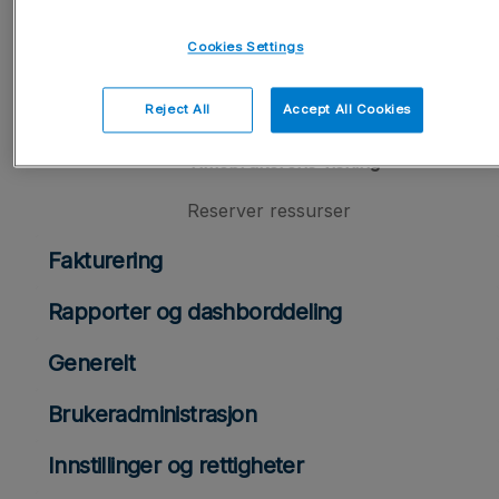
Ressurstilgangsrettigheter
Cookies Settings
Rollebasert utvidet
ressursallokering
Reject All
Accept All Cookies
Timebrukerens visning
Reserver ressurser
Fakturering
Rapporter og dashborddeling
Generelt
Brukeradministrasjon
Innstillinger og rettigheter