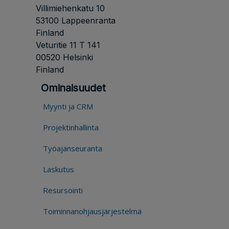
Villimiehenkatu 10
53100 Lappeenranta
Finland
Veturitie 11 T 141
00520 Helsinki
Finland
Ominaisuudet
Myynti ja CRM
Projektinhallinta
Työajanseuranta
Laskutus
Resursointi
Toiminnanohjausjärjestelmä