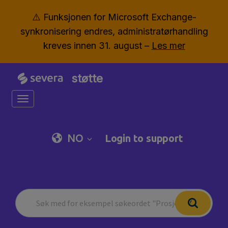
⚠️ Funksjonen for Microsoft Exchange-
synkronisering endres, administratørhandling
kreves innen 31. august –
Les mer
støtte
Toggle navigation
NO
Login to support