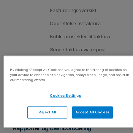
Faktureringsoversikt
Opprettelse av faktura
Koble prosjekter til faktura
Sende faktura via e-post
Fjern faktura
By clicking “Accept All Cookies”, you agree to the storing of cookies on
Purring på faktura
your device to enhance site navigation, analyze site usage, and assist in
our marketing efforts.
Kreditnotaer
Cookies Settings
Fakturainnstillinger
Reject All
Accept All Cookies
Planlagt fakturering
Rapporter og dashborddeling