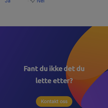
Ja
Nei
Fant du ikke det du
lette etter?
Kontakt oss