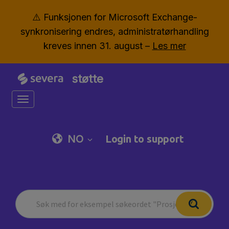
⚠️ Funksjonen for Microsoft Exchange-
synkronisering endres, administratørhandling
kreves innen 31. august –
Les mer
støtte
Toggle navigation
NO
Login to support