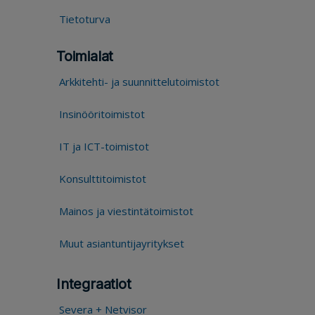
Tietoturva
Toimialat
Arkkitehti- ja suunnittelutoimistot
Insinööritoimistot
IT ja ICT-toimistot
Konsulttitoimistot
Mainos ja viestintätoimistot
Muut asiantuntijayritykset
Integraatiot
Severa + Netvisor