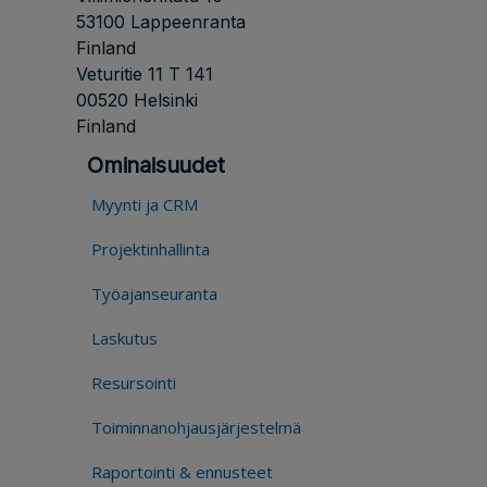
53100 Lappeenranta
Finland
Veturitie 11 T 141
00520 Helsinki
Finland
Ominaisuudet
Myynti ja CRM
Projektinhallinta
Työajanseuranta
Laskutus
Resursointi
Toiminnanohjausjärjestelmä
Raportointi & ennusteet