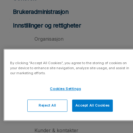
Brukeradministrasjon
Innstillinger og rettigheter
Organisasjon
Systeminnstillinger
By clicking “Accept All Cookies”, you agree to the storing of cookies on
Arbeidstid, reiseutgifter og produktregister
your device to enhance site navigation, analyze site usage, and assist in
our marketing efforts.
Timer & utlegg
Cookies Settings
Prissetting
Prisliste
Reject All
Accept All Cookies
Utvidet prishåndtering
Kunder & kontakter