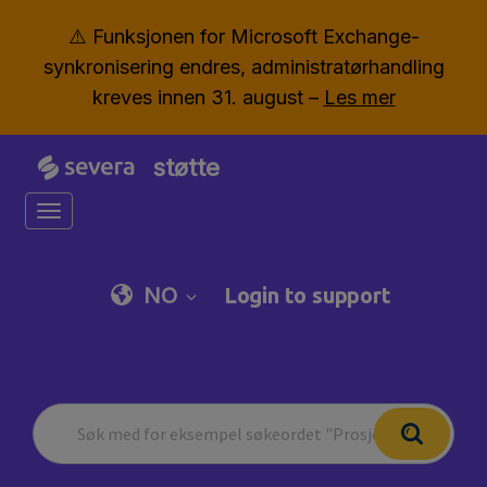
⚠️ Funksjonen for Microsoft Exchange-
synkronisering endres, administratørhandling
kreves innen 31. august –
Les mer
støtte
Toggle navigation
NO
Login to support