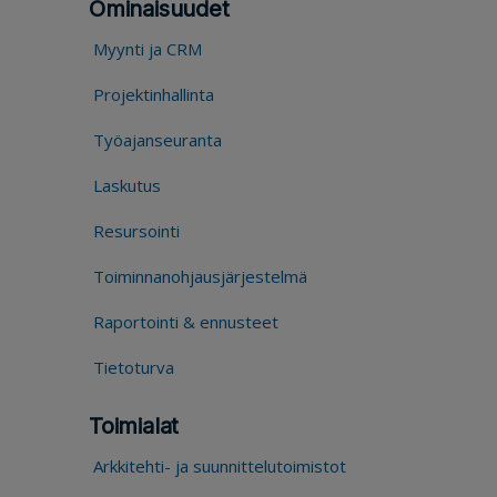
Ominaisuudet
Myynti ja CRM
Projektinhallinta
Työajanseuranta
Laskutus
Resursointi
Toiminnanohjausjärjestelmä
Raportointi & ennusteet
Tietoturva
Toimialat
Arkkitehti- ja suunnittelutoimistot