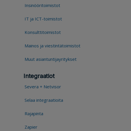
Insinööritoimistot
IT ja ICT-toimistot
Konsulttitoimistot
Mainos ja viestintätoimistot
Muut asiantuntijayritykset
Integraatiot
Severa + Netvisor
Selaa integraatioita
Rajapinta
Zapier