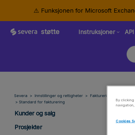
⚠️ Funksjonen for Microsoft Exchan
støtte
Instruksjoner
API
Severa
Innstillinger og rettigheter
Fakturering
By clicking
Standard for fakturering
navigation,
Kunder og salg
Cookies S
Prosjekter