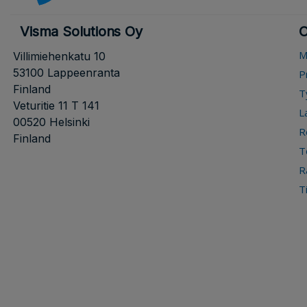
Visma Solutions Oy
O
M
Villimiehenkatu 10
53100 Lappeenranta
P
Finland
T
Veturitie 11 T 141
L
00520 Helsinki
R
Finland
T
R
T