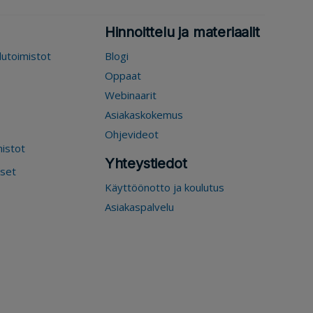
Hinnoittelu ja materiaalit
elutoimistot
Blogi
Oppaat
Webinaarit
Asiakaskokemus
Ohjevideot
mistot
Yhteystiedot
kset
Käyttöönotto ja koulutus
Asiakaspalvelu