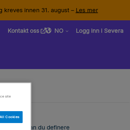
g kreves innen 31. august –
Les mer
Kontakt oss
NO
Logg inn i Severa
ce site
All Cookies
ering
alta kan du definere