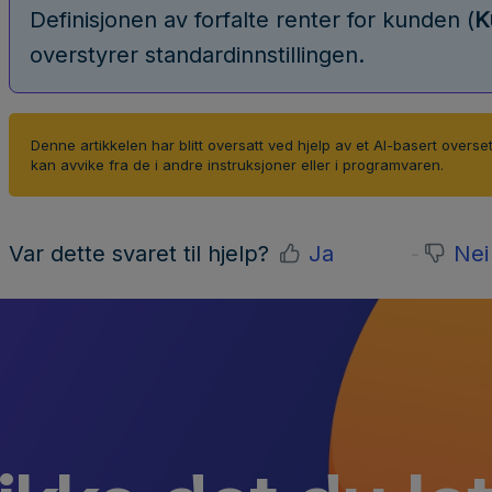
Definisjonen av forfalte renter for kunden (
K
overstyrer standardinnstillingen.
Denne artikkelen har blitt oversatt ved hjelp av et AI-basert overse
kan avvike fra de i andre instruksjoner eller i programvaren.
Var dette svaret til hjelp?
Ja
Nei