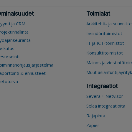
minaisuudet
Toimialat
yynti ja CRM
Arkkitehti- ja suunnitt
rojektinhallinta
Insinööritoimistot
yöajanseuranta
IT ja ICT-toimistot
askutus
Konsulttitoimistot
esursointi
Mainos ja viestintätoi
oiminnanohjausjärjestelmä
Muut asiantuntijayrity
aportointi & ennusteet
ietoturva
Integraatiot
Severa + Netvisor
Selaa integraatioita
Rajapinta
Zapier