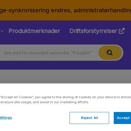
ge-synkronisering endres, administratørhandlin
Produktmerknader
Driftsforstyrrelser
Standard for fakturering
 “Accept All Cookies”, you agree to the storing of cookies on your device to enhan
 analyze site usage, and assist in our marketing efforts.
Oppdatert 27.01.2026
ettings
Reject All
Accept 
Innstillinger > Fakturering > Standard for faktur