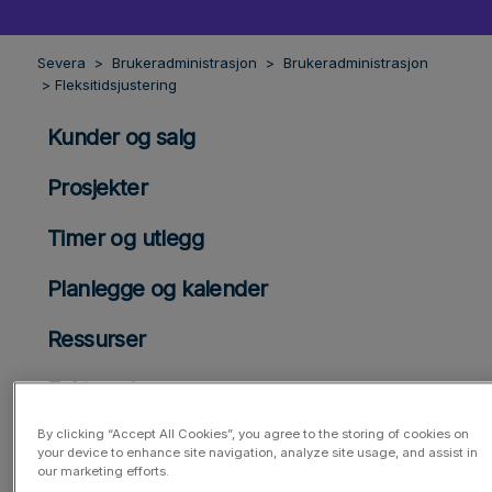
Severa
Brukeradministrasjon
Brukeradministrasjon
Fleksitidsjustering
Kunder og salg
Prosjekter
Timer og utlegg
Planlegge og kalender
Ressurser
Fakturering
By clicking “Accept All Cookies”, you agree to the storing of cookies on
Rapporter og dashborddeling
your device to enhance site navigation, analyze site usage, and assist in
our marketing efforts.
Generelt