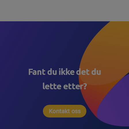
Fant du ikke det du
lette etter?
Kontakt oss