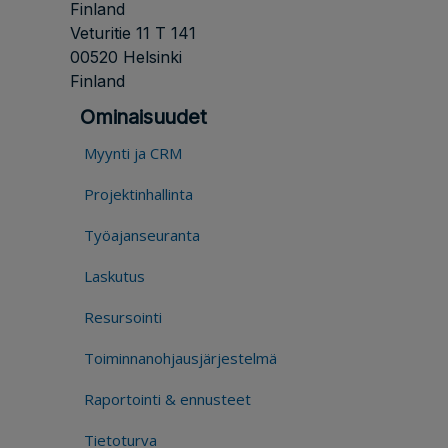
Finland
Veturitie 11 T 141
00520 Helsinki
Finland
Ominaisuudet
Myynti ja CRM
Projektinhallinta
Työajanseuranta
Laskutus
Resursointi
Toiminnanohjausjärjestelmä
Raportointi & ennusteet
Tietoturva