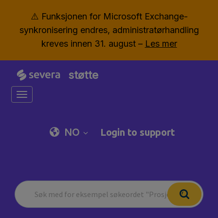
⚠️ Funksjonen for Microsoft Exchange-
synkronisering endres, administratørhandling
kreves innen 31. august –
Les mer
støtte
Toggle navigation
NO
Login to support