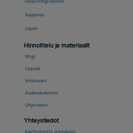
Selaa integraatioita
Rajapinta
Zapier
Hinnoittelu ja materiaalit
Blogi
Oppaat
Webinaarit
Asiakaskokemus
Ohjevideot
Yhteystiedot
Käyttöönotto ja koulutus