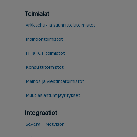
Toimialat
Arkkitehti- ja suunnittelutoimistot
Insinööritoimistot
IT ja ICT-toimistot
Konsulttitoimistot
Mainos ja viestintätoimistot
Muut asiantuntijayritykset
Integraatiot
Severa + Netvisor