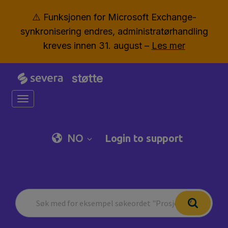
⚠️ Funksjonen for Microsoft Exchange-
synkronisering endres, administratørhandling
kreves innen 31. august –
Les mer
støtte
Toggle navigation
NO
Login to support