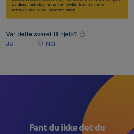
av disse instruksjonene kan avvike fra de i andre
instruksjoner eller i programvaren.
Var dette svaret til hjelp?
Ja
Nei
Fant du ikke det du