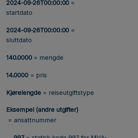
2024-09-26T00:00:00
=
startdato
2024-09-26T00:00:00
=
sluttdato
140.0000
= mengde
14.0000
= pris
Kjørelengde
= reiseutgiftstype
Eksempel (andre utgifter)
= ansattnummer
997
= statisk kode 997 for MVA-