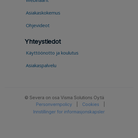
Webinaarit
Asiakaskokemus
Ohjevideot
Yhteystiedot
Käyttöönotto ja koulutus
Asiakaspalvelu
© Severa on osa Visma Solutions Oy:tä
Personvernpolicy
|
Cookies
|
Innstillinger for informasjonskapsler