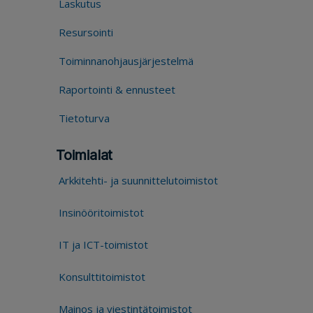
Laskutus
Resursointi
Toiminnanohjausjärjestelmä
Raportointi & ennusteet
Tietoturva
Toimialat
Arkkitehti- ja suunnittelutoimistot
Insinööritoimistot
IT ja ICT-toimistot
Konsulttitoimistot
Mainos ja viestintätoimistot