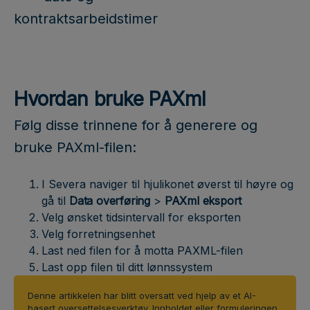
kontraktsarbeidstimer
Hvordan bruke PAXml
Følg disse trinnene for å generere og
bruke PAXml-filen:
I Severa naviger til hjulikonet øverst til høyre og
gå til
Data
overføring
>
PAXml
eksport
Velg ønsket tidsintervall for eksporten
Velg forretningsenhet
Last ned filen for å motta PAXML-filen
Last opp filen til ditt lønnssystem
Denne artikkelen har blitt oversatt ved hjelp av et AI-
basert oversettelsesverktøy. Innholdet eller formuleringen