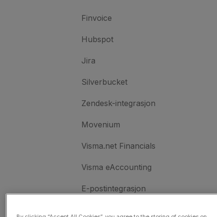
Finvoice
Hubspot
Jira
Silverbucket
Zendesk-integrasjon
Movenium
Visma.net Financials
Visma eAccounting
E-postintegrasjon
PAXml
By clicking “Accept All Cookies”, you agree to the storing of cookies on