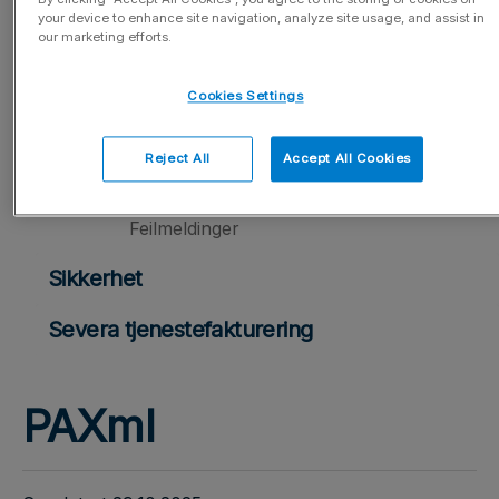
your device to enhance site navigation, analyze site usage, and assist in
REST API
our marketing efforts.
SOAP API
Cookies Settings
Økonomi
Reject All
Accept All Cookies
Visma Business
Feilmeldinger
Sikkerhet
Severa tjenestefakturering
PAXml