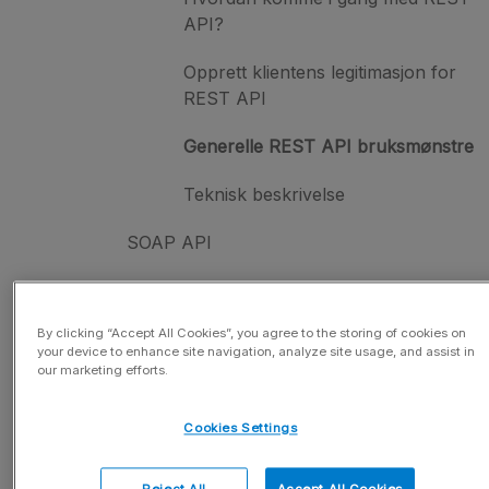
API?
Opprett klientens legitimasjon for
REST API
Generelle REST API bruksmønstre
Teknisk beskrivelse
SOAP API
Økonomi
By clicking “Accept All Cookies”, you agree to the storing of cookies on
Visma Business
your device to enhance site navigation, analyze site usage, and assist in
our marketing efforts.
Feilmeldinger
Cookies Settings
Sikkerhet
Severa tjenestefakturering