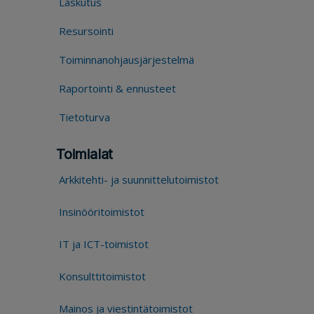
Laskutus
Resursointi
Toiminnanohjausjärjestelmä
Raportointi & ennusteet
Tietoturva
Toimialat
Arkkitehti- ja suunnittelutoimistot
Insinööritoimistot
IT ja ICT-toimistot
Konsulttitoimistot
Mainos ja viestintätoimistot