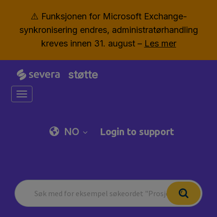
⚠️ Funksjonen for Microsoft Exchange-
synkronisering endres, administratørhandling
kreves innen 31. august –
Les mer
støtte
Toggle navigation
NO
Login to support