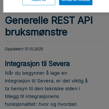
Reject All
Accept All Cookies
Generelle REST API
bruksmønstre
Oppdatert 31.10.2025
Integrasjon til Severa
Når du begynner å lage en
integrasjon til Severa, er det viktig å
ta hensyn til den tekniske siden i
tillegg til integrasjonens
funksjonalitet: hvor og hvordan