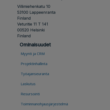
Villimiehenkatu 10
53100 Lappeenranta
Finland
Veturitie 11 T 141
00520 Helsinki
Finland
Ominaisuudet
Myynti ja CRM
Projektinhallinta
Työajanseuranta
Laskutus
Resursointi
Toiminnanohjausjärjestelmä