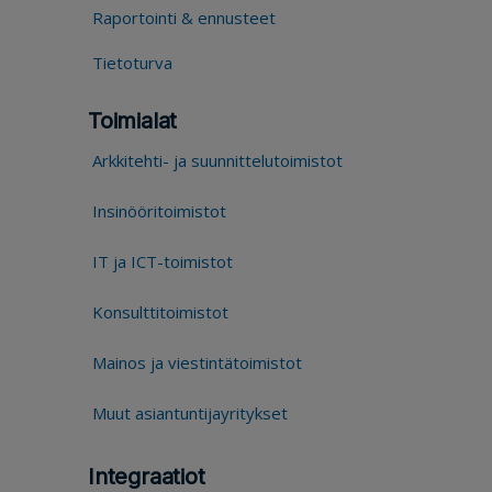
Raportointi & ennusteet
Tietoturva
Toimialat
Arkkitehti- ja suunnittelutoimistot
Insinööritoimistot
IT ja ICT-toimistot
Konsulttitoimistot
Mainos ja viestintätoimistot
Muut asiantuntijayritykset
Integraatiot