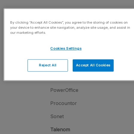
Økonomi
By clicking “Accept All Cookies”, you agree to the storing of cookies on
eFina
your device to enhance site navigation, analyze site usage, and assist in
our marketing efforts.
Fennoa
Cookies Settings
Fivaldi
Fortnox
Reject All
Accept All Cookies
Maestro
PowerOffice
Procountor
Sonet
Talenom