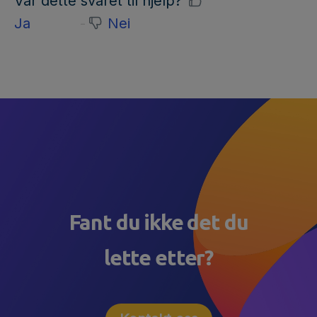
Var dette svaret til hjelp?
Ja
Nei
Fant du ikke det du
lette etter?