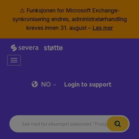
⚠️ Funksjonen for Microsoft Exchange-
synkronisering endres, administratørhandling
kreves innen 31. august –
Les mer
støtte
Toggle navigation
NO
Login to support