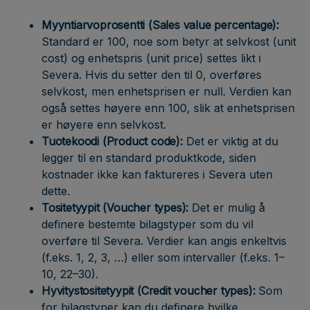
Myyntiarvoprosentti (Sales value percentage):
Standard er 100, noe som betyr at selvkost (unit
cost) og enhetspris (unit price) settes likt i
Severa. Hvis du setter den til 0, overføres
selvkost, men enhetsprisen er null. Verdien kan
også settes høyere enn 100, slik at enhetsprisen
er høyere enn selvkost.
Tuotekoodi (Product code):
Det er viktig at du
legger til en standard produktkode, siden
kostnader ikke kan faktureres i Severa uten
dette.
Tositetyypit (Voucher types):
Det er mulig å
definere bestemte bilagstyper som du vil
overføre til Severa. Verdier kan angis enkeltvis
(f.eks. 1, 2, 3, …) eller som intervaller (f.eks. 1–
10, 22–30).
Hyvitystositetyypit (Credit voucher types):
Som
for bilagstyper kan du definere hvilke