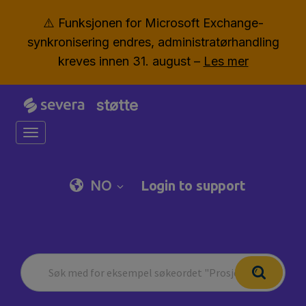
⚠️ Funksjonen for Microsoft Exchange-
synkronisering endres, administratørhandling
kreves innen 31. august –
Les mer
støtte
Toggle navigation
NO
Login to support