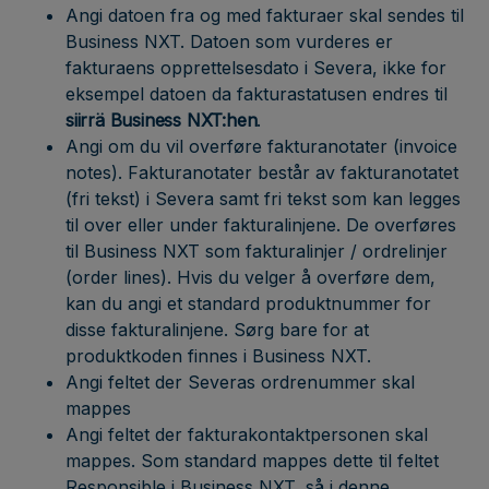
Angi datoen fra og med fakturaer skal sendes til
Business NXT. Datoen som vurderes er
fakturaens opprettelsesdato i Severa, ikke for
eksempel datoen da fakturastatusen endres til
siirrä Business NXT:hen
.
Angi om du vil overføre fakturanotater (invoice
notes). Fakturanotater består av fakturanotatet
(fri tekst) i Severa samt fri tekst som kan legges
til over eller under fakturalinjene. De overføres
til Business NXT som fakturalinjer / ordrelinjer
(order lines). Hvis du velger å overføre dem,
kan du angi et standard produktnummer for
disse fakturalinjene. Sørg bare for at
produktkoden finnes i Business NXT.
Angi feltet der Severas ordrenummer skal
mappes
Angi feltet der fakturakontaktpersonen skal
mappes. Som standard mappes dette til feltet
Responsible i Business NXT, så i denne