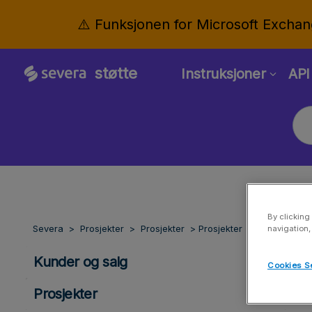
⚠️ Funksjonen for Microsoft Exchan
støtte
Instruksjoner
API
By clicking
Severa
Prosjekter
Prosjekter
Prosjekter
navigation,
Kunder og salg
Cookies S
Prosjekter