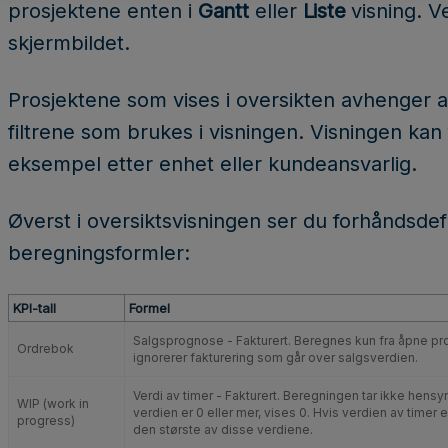
prosjektene enten i
Gantt
eller
Liste
visning. V
skjermbildet.
Prosjektene som vises i oversikten avhenger a
filtrene som brukes i visningen. Visningen kan f
eksempel etter enhet eller kundeansvarlig.
Øverst i oversiktsvisningen ser du forhåndsde
beregningsformler:
KPI-tall
Formel
Salgsprognose - Fakturert. Beregnes kun fra åpne pro
Ordrebok
ignorerer fakturering som går over salgsverdien.
Verdi av timer - Fakturert. Beregningen tar ikke hensy
WIP (work in
verdien er 0 eller mer, vises 0. Hvis verdien av time
progress)
den største av disse verdiene.