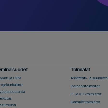
minaisuudet
Toimialat
yynti ja CRM
Arkkitehti- ja suunnitt
rojektinhallinta
Insinööritoimistot
yöajanseuranta
IT ja ICT-toimistot
askutus
Konsulttitoimistot
esursointi