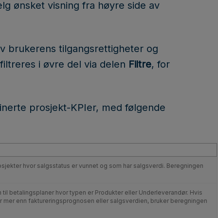
elg ønsket visning fra høyre side av
v brukerens tilgangsrettigheter og
iltreres i øvre del via delen
Filtre
, for
finerte prosjekt-KPIer, med følgende
sjekter hvor salgsstatus er vunnet og som har salgsverdi. Beregningen
n til betalingsplaner hvor typen er Produkter eller Underleverandør. Hvis
r er mer enn faktureringsprognosen eller salgsverdien, bruker beregningen