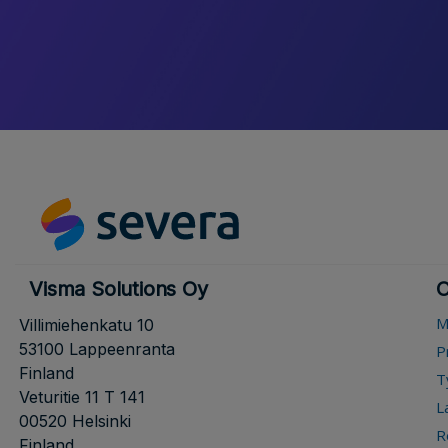
Visma Solutions Oy
O
M
Villimiehenkatu 10
53100 Lappeenranta
P
Finland
T
Veturitie 11 T 141
L
00520 Helsinki
R
Finland