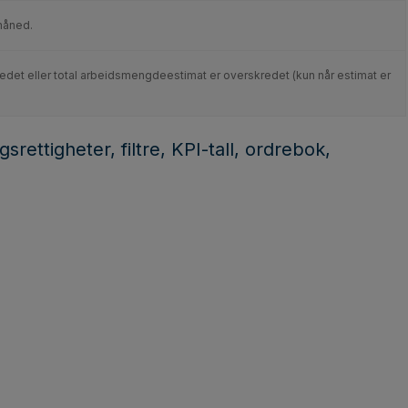
måned.
kredet eller total arbeidsmengdeestimat er overskredet (kun når estimat er
srettigheter, filtre, KPI-tall, ordrebok,