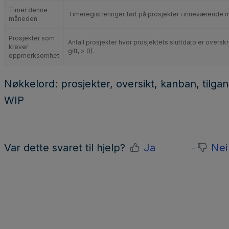
Timer denne
Timeregistreringer ført på prosjekter i inneværende 
måneden
Prosjekter som
Antall prosjekter hvor prosjektets sluttdato er overs
krever
gitt, > 0).
oppmerksomhet
Nøkkelord: prosjekter, oversikt, kanban, tilgang
WIP
Var dette svaret til hjelp?
Ja
Nei