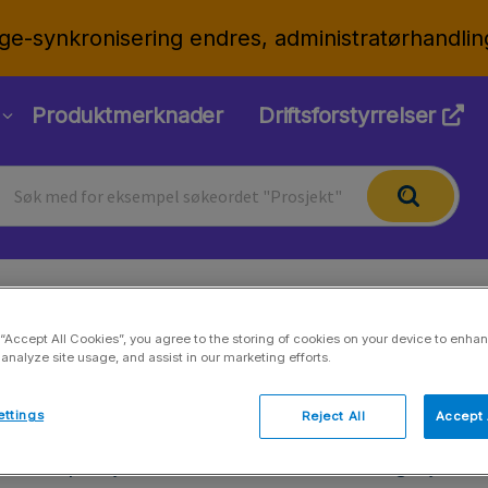
ge-synkronisering endres, administratørhandlin
Produktmerknader
Driftsforstyrrelser
Prosjekter
 “Accept All Cookies”, you agree to the storing of cookies on your device to enhan
 analyze site usage, and assist in our marketing efforts.
Oppdatert 09.06.2026
ettings
Reject All
Accept 
Gå til prosjektoversikten via sidesnavigasjone