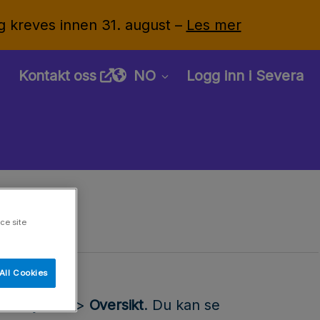
g kreves innen 31. august –
Les mer
Kontakt oss
NO
Logg inn i Severa
ce site
All Cookies
n
Prosjekter
>
Oversikt
. Du kan se