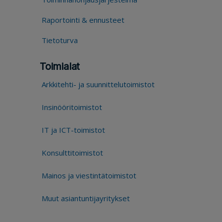
Raportointi & ennusteet
Tietoturva
Toimialat
Arkkitehti- ja suunnittelutoimistot
Insinööritoimistot
IT ja ICT-toimistot
Konsulttitoimistot
Mainos ja viestintätoimistot
Muut asiantuntijayritykset