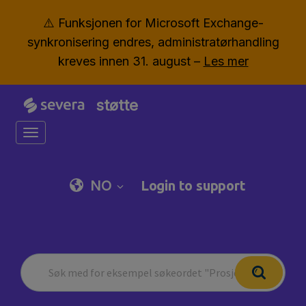
⚠️ Funksjonen for Microsoft Exchange-
synkronisering endres, administratørhandling
kreves innen 31. august –
Les mer
støtte
Toggle navigation
NO
Login to support