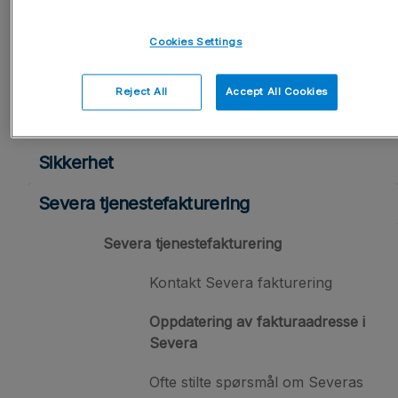
Brukeradministrasjon
Cookies Settings
Innstillinger og rettigheter
Reject All
Accept All Cookies
Integrasjoner
Sikkerhet
Severa tjenestefakturering
Severa tjenestefakturering
Kontakt Severa fakturering
Oppdatering av fakturaadresse i
Severa
Ofte stilte spørsmål om Severas