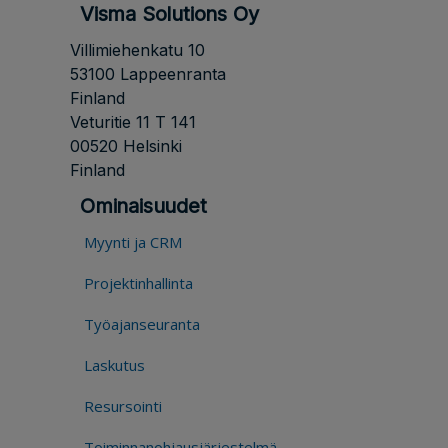
Visma Solutions Oy
Villimiehenkatu 10
53100 Lappeenranta
Finland
Veturitie 11 T 141
00520 Helsinki
Finland
Ominaisuudet
Myynti ja CRM
Projektinhallinta
Työajanseuranta
Laskutus
Resursointi
Toiminnanohjausjärjestelmä