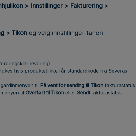
hjulikon > Innstillinger > Fakturering >
ng > Tikon
og velg innstillinger-fanen
)
ureringsklar levering)
ukes hvis produktet ikke får standardkode fra Severas
egardinmenyen til
På vent for sending til Tikon
fakturastatus
nmenyen til
Overført til Tikon
eller
Sendt
fakturastatus