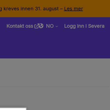
g kreves innen 31. august –
Les mer
Kontakt oss
NO
Logg inn i Severa