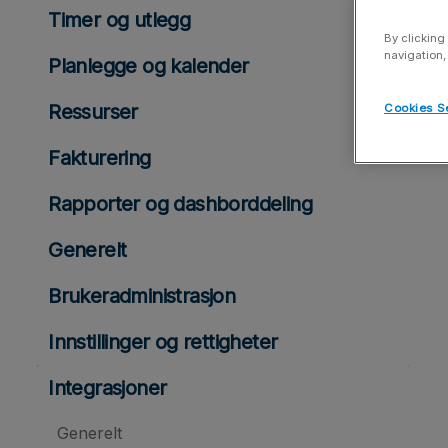
Timer og utlegg
By clicking
navigation,
Planlegge og kalender
Ressurser
Cookies S
Fakturering
Rapporter og dashborddeling
Generelt
Brukeradministrasjon
Innstillinger og rettigheter
Integrasjoner
Generelt