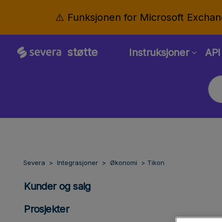
⚠️ Funksjonen for Microsoft Exchan
støtte
Instruksjoner
API
Severa
Integrasjoner
Økonomi
Tikon
Kunder og salg
Prosjekter