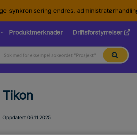
ge-synkronisering endres, administratørhandlin
Produktmerknader
Driftsforstyrrelser
Tikon
Oppdatert 06.11.2025