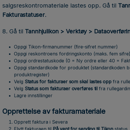
salgsreskontromateriale lastes opp. Gå til
Tann
Fakturastatuser
.
8. Gå til
Tannhjulikon > Verktøy > Dataoverføri
Oppgi Tikon-firmanummer (fire-sifret nummer)
Oppgi reskontroens fordringskonto (maks. fem sifre
Oppgi ordrestatuskode (0 = Ny ordre eller 40 = Fakt
Oppgi standardkode for produktet (standardkoden br
produktregister)
Velg
Status for fakturaer som skal lastes opp
fra rull
Velg
Status som fakturaer overføres til
fra rullegardi
Lagre innstillinger
Opprettelse av fakturamateriale
Opprett faktura i Severa
Flytt fakturaen til
På vent for sending til Tikon
status