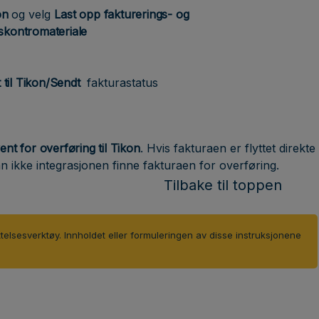
on
og velg
Last opp fakturerings- og
skontromateriale
 til Tikon/Sendt
fakturastatus
ent for overføring til Tikon
. Hvis fakturaen er flyttet direkte
an ikke integrasjonen finne fakturaen for overføring.
Tilbake til toppen
ttelsesverktøy. Innholdet eller formuleringen av disse instruksjonene