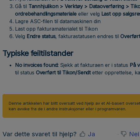
Gå til
Tannhjulikon > Verktøy > Dataoverføring > Tik
ordrebehandlingsmateriale
eller velg
Last opp salgsre
Lagre ASC-filen til datamaskinen din
Last opp fakturamaterialet til Tikon
Velg
Endre
status
, fakturastatusen endres til
Overført
Typiske feiltilstander
No invoices found:
Sjekk at fakturaen er i status
På v
til status
Overført til Tikon/Sendt
etter opprettelse, k
Denne artikkelen har blitt oversatt ved hjelp av et AI-basert overse
kan avvike fra de i andre instruksjoner eller i programvaren.
Var dette svaret til hjelp?
Ja
Nei