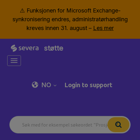
⚠️ Funksjonen for Microsoft Exchange-
synkronisering endres, administratørhandling
kreves innen 31. august –
Les mer
støtte
Toggle navigation
NO
Login to support