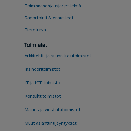
Toiminnanohjausjärjestelmä
Raportointi & ennusteet
Tietoturva
Toimialat
Arkkitehti- ja suunnittelutoimistot
Insinööritoimistot
IT ja ICT-toimistot
Konsulttitoimistot
Mainos ja viestintätoimistot
Muut asiantuntijayritykset