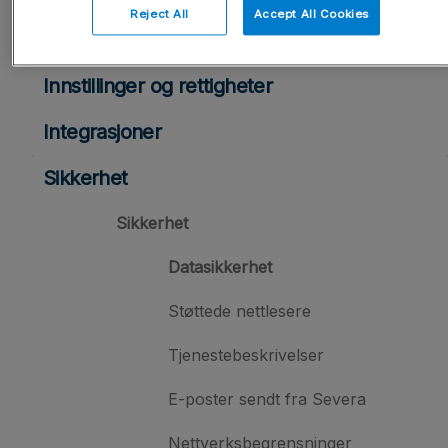
Reject All
Accept All Cookies
Brukeradministrasjon
Innstillinger og rettigheter
Integrasjoner
Sikkerhet
Sikkerhet
Datasikkerhet
Støttede nettlesere
Tjenestebeskrivelser
E-poster sendt fra Severa
Nettverksbegrensninger