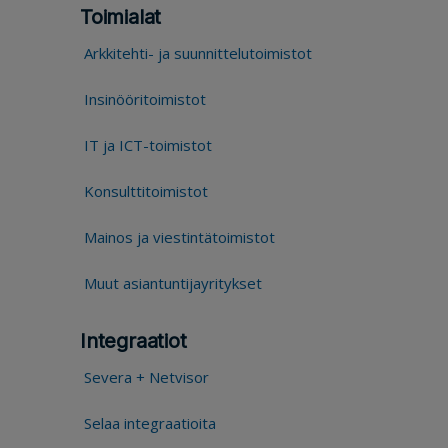
Toimialat
Arkkitehti- ja suunnittelutoimistot
Insinööritoimistot
IT ja ICT-toimistot
Konsulttitoimistot
Mainos ja viestintätoimistot
Muut asiantuntijayritykset
Integraatiot
Severa + Netvisor
Selaa integraatioita