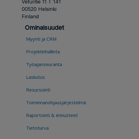
Veturitie 11 T 141
00520 Helsinki
Finland
Ominaisuudet
Myynti ja CRM
Projektinhallinta
Työajanseuranta
Laskutus
Resursointi
Toiminnanohjausjärjestelmä
Raportointi & ennusteet
Tietoturva