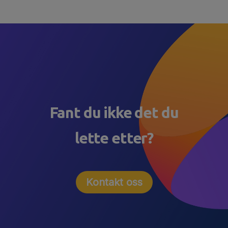
Fant du ikke det du
lette etter?
Kontakt oss