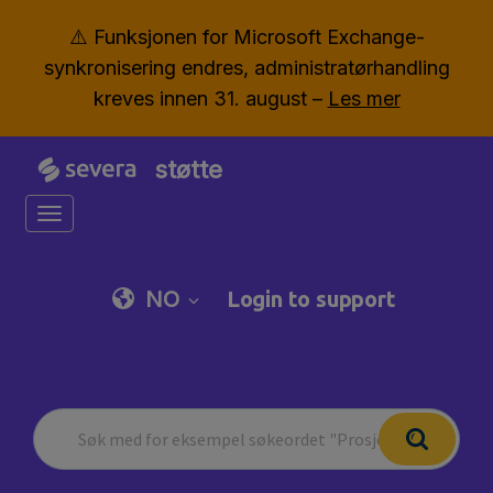
⚠️ Funksjonen for Microsoft Exchange-
synkronisering endres, administratørhandling
kreves innen 31. august –
Les mer
støtte
Toggle navigation
NO
Login to support