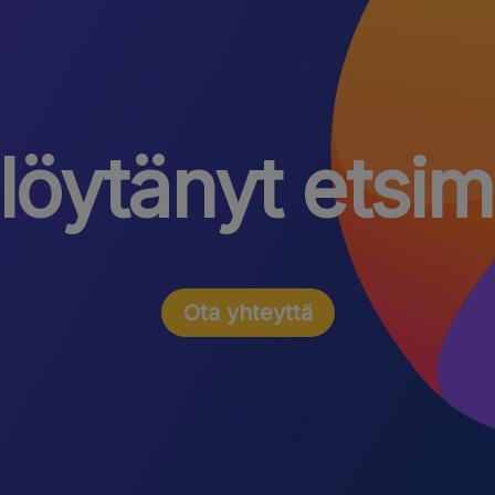
löytänyt etsi
Ota yhteyttä