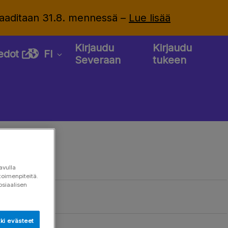
 vaaditaan 31.8. mennessä –
Lue lisää
Kirjaudu
Kirjaudu
iedot
FI
Severaan
tukeen
avulla
toimenpiteitä.
osiaalisen
ki evästeet