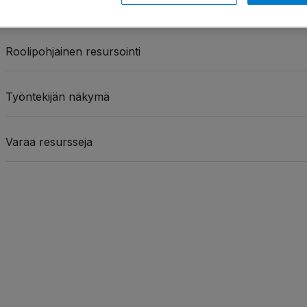
Resursoinnin käyttöoikeudet
Roolipohjainen resursointi
Työntekijän näkymä
Varaa resursseja