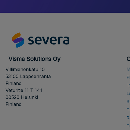
Visma Solutions Oy
O
M
Villimiehenkatu 10
53100 Lappeenranta
P
Finland
T
Veturitie 11 T 141
L
00520 Helsinki
R
Finland
T
R
T