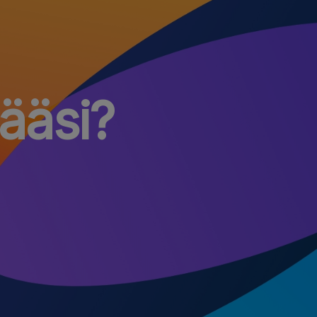
määsi?