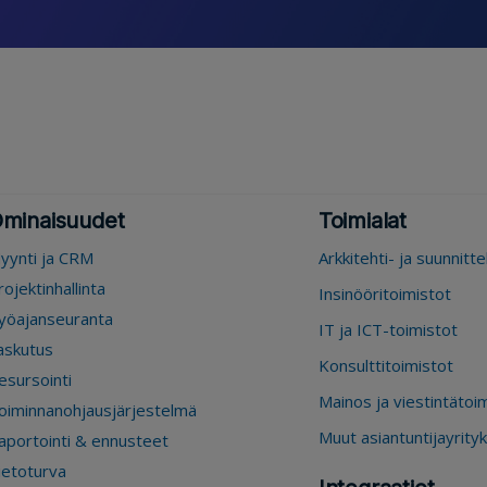
minaisuudet
Toimialat
yynti ja CRM
Arkkitehti- ja suunnitt
rojektinhallinta
Insinööritoimistot
yöajanseuranta
IT ja ICT-toimistot
askutus
Konsulttitoimistot
esursointi
Mainos ja viestintätoi
oiminnanohjausjärjestelmä
Muut asiantuntijayrity
aportointi & ennusteet
ietoturva