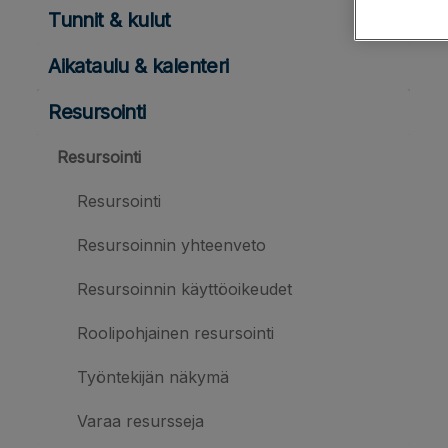
Tunnit & kulut
Aikataulu & kalenteri
Resursointi
Resursointi
Resursointi
Resursoinnin yhteenveto
Resursoinnin käyttöoikeudet
Roolipohjainen resursointi
Työntekijän näkymä
Varaa resursseja