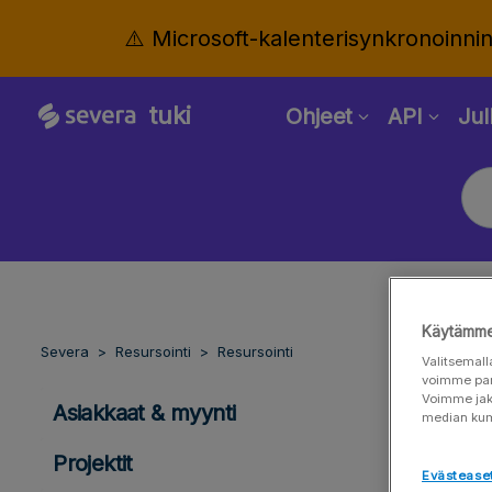
⚠️ Microsoft-kalenterisynkronoinni
tuki
Ohjeet
API
Jul
Käytämme
Severa
Resursointi
Resursointi
Valitsemall
voimme para
Voimme jaka
Asiakkaat & myynti
median ku
Projektit
Evästease