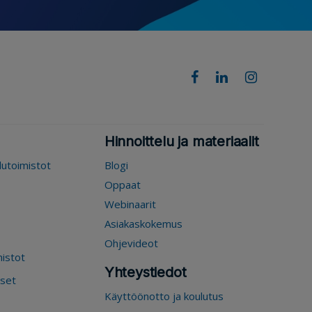
Hinnoittelu ja materiaalit
elutoimistot
Blogi
Oppaat
Webinaarit
Asiakaskokemus
Ohjevideot
mistot
Yhteystiedot
kset
Käyttöönotto ja koulutus