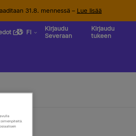
 vaaditaan 31.8. mennessä –
Lue lisää
Kirjaudu
Kirjaudu
iedot
FI
Severaan
tukeen
avulla
toimenpiteitä.
osiaalisen