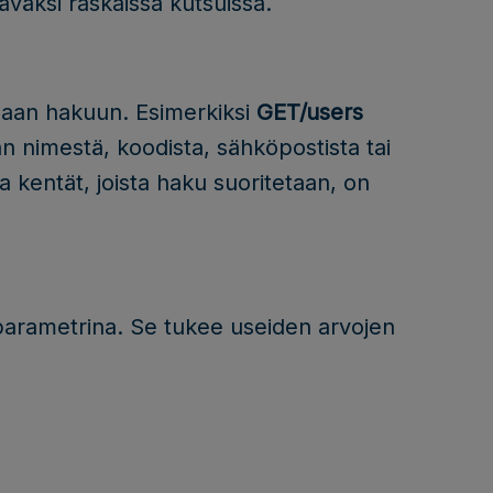
täväksi raskaissa kutsuissa.
eaan hakuun. Esimerkiksi
GET/users
än nimestä, koodista, sähköpostista tai
lta kentät, joista haku suoritetaan, on
parametrina. Se tukee useiden arvojen