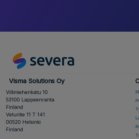
Visma Solutions Oy
O
M
Villimiehenkatu 10
53100 Lappeenranta
P
Finland
T
Veturitie 11 T 141
L
00520 Helsinki
R
Finland
T