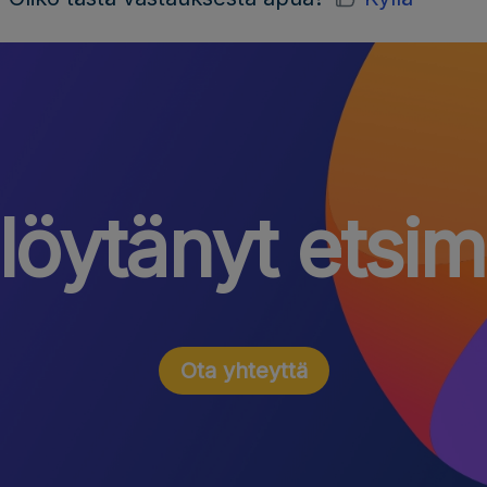
löytänyt etsi
Ota yhteyttä