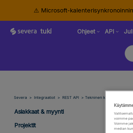
⚠️ Microsoft-kalenterisynkronoinni
tuki
Ohjeet
API
Jul
Severa
Integraatiot
REST API
Tekninen kuvaus
Käytämme
Asiakkaat & myynti
Valitsemall
voimme para
Voimme jaka
Projektit
median ku