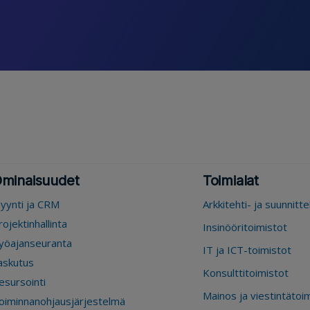
minaisuudet
Toimialat
yynti ja CRM
Arkkitehti- ja suunnitt
rojektinhallinta
Insinööritoimistot
yöajanseuranta
IT ja ICT-toimistot
askutus
Konsulttitoimistot
esursointi
Mainos ja viestintätoi
oiminnanohjausjärjestelmä