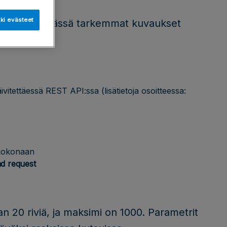
ki evästeet
a
DELETE
. Tässä tarkemmat kuvaukset
itettäessä REST API:ssa (lisätietoja osoitteessa:
n kokonaan
d request
 20 riviä, ja maksimi on 1000. Parametrit