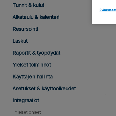
Tunnit & kulut
Evästease
Aikataulu & kalenteri
Resursointi
Laskut
Raportit & työpöydät
Yleiset toiminnot
Käyttäjien hallinta
Asetukset & käyttöoikeudet
Integraatiot
Yleiset ohjeet