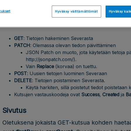
Perusteet
tukset
Hyväksy välttämättömät
Hyväksy kaik
Sallitut HTTP-verbit ovat
GET
,
PATCH
,
POST
j
kutsutyypeistä:
GET
: Tietojen hakeminen Severasta
PATCH
: Olemassa olevan tiedon päivittäminen
JSON Patch on muoto, jota käytetään tietoja päiv
http://jsonpatch.com/).
Vain
Replace
(korvaa) on tuettu.
POST
: Uusien tietojen luominen Severaan
DELETE
: Tietojen poistaminen Severasta.
Käytä harkiten, sillä poistetut tiedot poistetaa
Kutsujen vastauskoodeja ovat
Success
,
Created
ja
Ba
Sivutus
Oletuksena jokaista GET-kutsua kohden haetaan