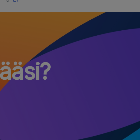
määsi?