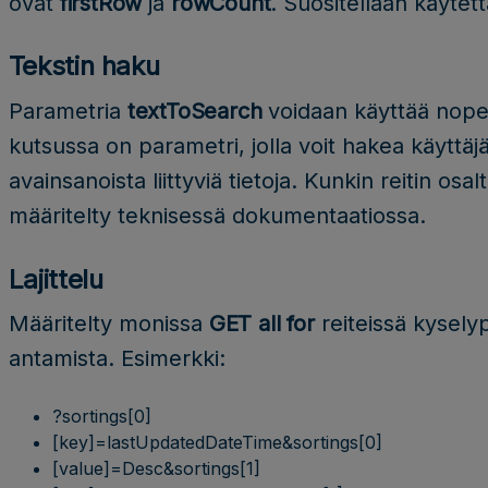
ovat
firstRow
ja
rowCount
. Suositellaan käytet
Tekstin haku
Parametria
textToSearch
voidaan käyttää nop
kutsussa on parametri, jolla voit hakea käyttäj
avainsanoista liittyviä tietoja. Kunkin reitin osa
määritelty teknisessä dokumentaatiossa.
Lajittelu
Määritelty monissa
GET all for
reiteissä kysely
antamista. Esimerkki:
?sortings[0]
[key]=lastUpdatedDateTime&sortings[0]
[value]=Desc&sortings[1]