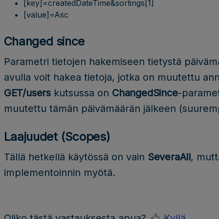
[key]=createdDateTime&sortings[1]
[value]=Asc
Changed since
Parametri tietojen hakemiseen tietystä päivä
avulla voit hakea tietoja, jotka on muutettu a
GET/users
kutsussa on
ChangedSince
-parametr
muutettu tämän päivämäärän jälkeen (suurempi 
Laajuudet (Scopes)
Tällä hetkellä käytössä on vain
SeveraAll
, mutt
implementoinnin myötä.
Oliko tästä vastauksesta apua?
Kyllä