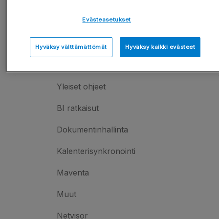
Käyttäjien hallinta
Evästeasetukset
Asetukset & käyttöoikeudet
Hyväksy välttämättömät
Hyväksy kaikki evästeet
Integraatiot
Yleiset ohjeet
BI ratkaisut
Dokumentinhallinta
Kalenterisynkronointi
Maventa
Muut
Netvisor