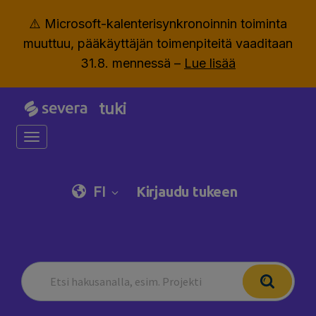
⚠️ Microsoft-kalenterisynkronoinnin toiminta
muuttuu, pääkäyttäjän toimenpiteitä vaaditaan
31.8. mennessä –
Lue lisää
tuki
Toggle navigation
FI
Kirjaudu tukeen