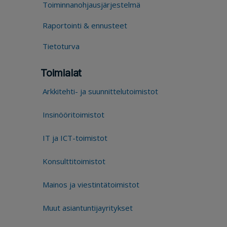
Toiminnanohjausjärjestelmä
Raportointi & ennusteet
Tietoturva
Toimialat
Arkkitehti- ja suunnittelutoimistot
Insinööritoimistot
IT ja ICT-toimistot
Konsulttitoimistot
Mainos ja viestintätoimistot
Muut asiantuntijayritykset