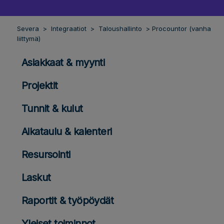
Severa
Integraatiot
Taloushallinto
Procountor (vanha
liittymä)
Asiakkaat & myynti
Projektit
Tunnit & kulut
Aikataulu & kalenteri
Resursointi
Laskut
Raportit & työpöydät
Yleiset toiminnot