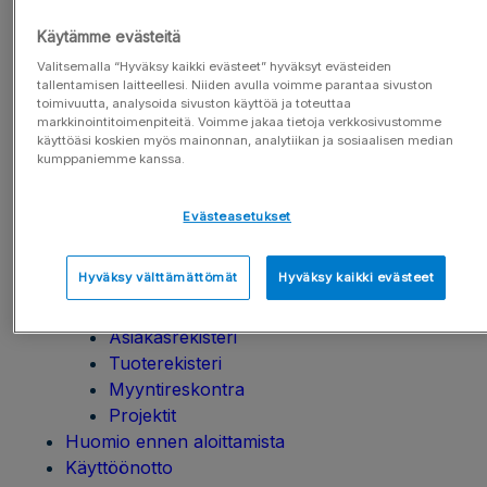
Käytämme evästeitä
Procountor (vanha
Valitsemalla “Hyväksy kaikki evästeet” hyväksyt evästeiden
tallentamisen laitteellesi. Niiden avulla voimme parantaa sivuston
toimivuutta, analysoida sivuston käyttöä ja toteuttaa
liittymä)
markkinointitoimenpiteitä. Voimme jakaa tietoja verkkosivustomme
käyttöäsi koskien myös mainonnan, analytiikan ja sosiaalisen median
kumppaniemme kanssa.
Päivitetty 27.01.2026
Evästeasetukset
Ohjeen sisältö
Hyväksy välttämättömät
Hyväksy kaikki evästeet
Kuvaus
Asiakasrekisteri
Tuoterekisteri
Myyntireskontra
Projektit
Huomio ennen aloittamista
Käyttöönotto