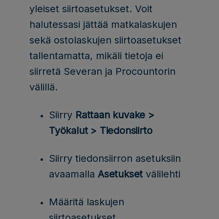
yleiset siirtoasetukset. Voit
halutessasi jättää matkalaskujen
sekä ostolaskujen siirtoasetukset
tallentamatta, mikäli tietoja ei
siirretä Severan ja Procountorin
välillä.
Siirry
Rattaan kuvake >
Työkalut > Tiedonsiirto
Siirry tiedonsiirron asetuksiin
avaamalla
Asetukset
välilehti
Määritä laskujen
siirtoasetukset