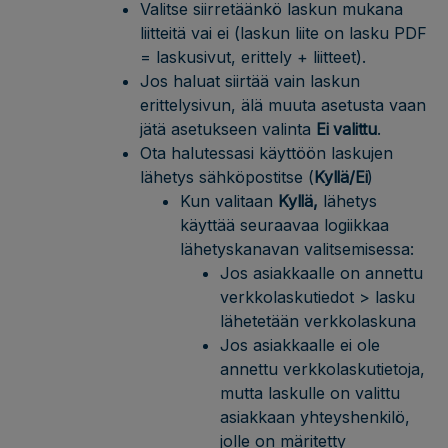
Valitse siirretäänkö laskun mukana
liitteitä vai ei (laskun liite on lasku PDF
= laskusivut, erittely + liitteet).
Jos haluat siirtää vain laskun
erittelysivun, älä muuta asetusta vaan
jätä asetukseen valinta
Ei valittu
.
Ota halutessasi käyttöön laskujen
lähetys sähköpostitse (
Kyllä/Ei
)
Kun valitaan
Kyllä,
lähetys
käyttää seuraavaa logiikkaa
lähetyskanavan valitsemisessa:
Jos asiakkaalle on annettu
verkkolaskutiedot > lasku
lähetetään verkkolaskuna
Jos asiakkaalle ei ole
annettu verkkolaskutietoja,
mutta laskulle on valittu
asiakkaan yhteyshenkilö,
jolle on märitetty