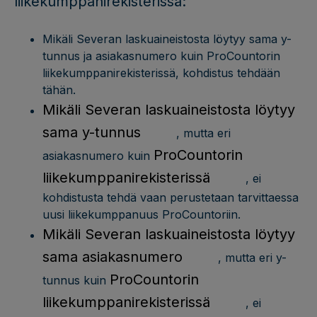
liikekumppanirekisterissä:
Mikäli Severan laskuaineistosta löytyy sama y-
tunnus ja asiakasnumero kuin ProCountorin
liikekumppanirekisterissä, kohdistus tehdään
tähän.
Mikäli Severan laskuaineistosta löytyy
sama y-tunnus
, mutta eri
ProCountorin
asiakasnumero kuin
liikekumppanirekisterissä
, ei
kohdistusta tehdä vaan perustetaan tarvittaessa
uusi liikekumppanuus ProCountoriin.
Mikäli Severan laskuaineistosta löytyy
sama asiakasnumero
, mutta eri y-
ProCountorin
tunnus kuin
liikekumppanirekisterissä
, ei