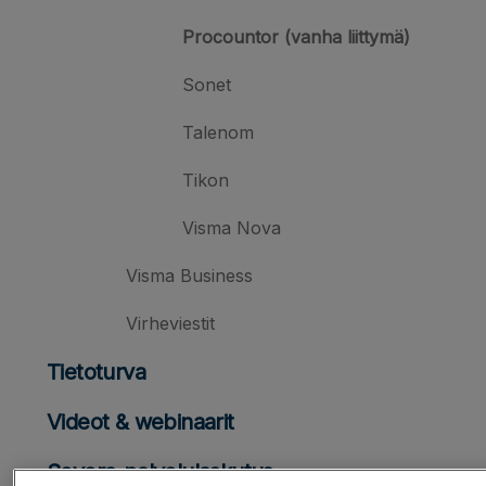
Procountor (vanha liittymä)
Sonet
Talenom
Tikon
Visma Nova
Visma Business
Virheviestit
Tietoturva
Videot & webinaarit
Severa-palvelulaskutus