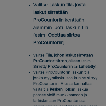
Valitse
Laskun tila, josta
laskut siirretään
ProCountoriin
kenttään
aiemmin luotu laskun tila
(esim.
Odottaa siirtoa
ProCountoriin
)
Valitse
Tila, johon laskut siirretään
ProCountor-siirron jälkeen
(esim.
Siirretty ProCountoriin
tai
Lähetetty
).
Valitse ProCountorin laskun tila,
jonka myyntilasku saa kun se siirtyy
ProCountoriin. Alussa kannattaa
valita tila
Kesken
, jolloin laskua
pääsee vielä muokkaamaan ja
tarkistamaan ProCountorissa,