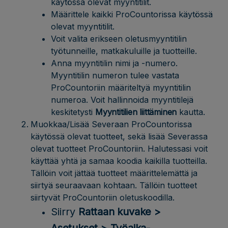
käytössä olevat myyntitilit.
Määrittele kaikki ProCountorissa käytössä
olevat myyntitilit.
Voit valita erikseen oletusmyyntitilin
työtunneille, matkakuluille ja tuotteille.
Anna myyntitilin nimi ja -numero.
Myyntitilin numeron tulee vastata
ProCountoriin määriteltyä myyntitilin
numeroa. Voit hallinnoida myyntitilejä
keskitetysti
Myyntitilien liittäminen
kautta.
Muokkaa/Lisää Severaan ProCountorissa
käytössä olevat tuotteet, sekä lisää Severassa
olevat tuotteet ProCountoriin. Halutessasi voit
käyttää yhtä ja samaa koodia kaikilla tuotteilla.
Tällöin voit jättää tuotteet määrittelemättä ja
siirtyä seuraavaan kohtaan. Tällöin tuotteet
siirtyvät ProCountoriin oletuskoodilla.
Siirry
Rattaan kuvake >