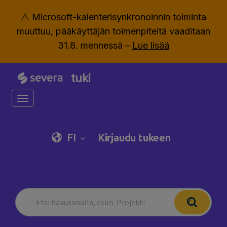
⚠️ Microsoft-kalenterisynkronoinnin toiminta
muuttuu, pääkäyttäjän toimenpiteitä vaaditaan
31.8. mennessä –
Lue lisää
tuki
Toggle navigation
FI
Kirjaudu tukeen