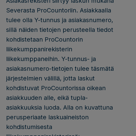
Asiakasrekisteri siirtyy laskun mukana
Severasta ProCountoriin. Asiakkaalla
tulee olla Y-tunnus ja asiakasnumero,
sillä näiden tietojen perusteella tiedot
kohdistetaan ProCountorin
liikekumppanirekisterin
liikekumppaneihin. Y-tunnus- ja
asiakasnumero-tietojen tulee täsmätä
järjestelmien välillä, jotta laskut
kohdistuvat ProCountorissa oikean
asiakkuuden alle, eikä tupla-
asiakkuuksia luoda. Alla on kuvattuna
perusperiaate laskuaineiston
kohdistumisesta