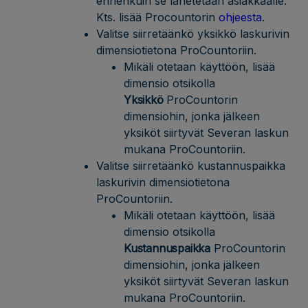
ennenkuin se lähetetään asiakkaalle.
Kts. lisää Procountorin
ohjeesta
.
Valitse siirretäänkö yksikkö laskurivin
dimensiotietona ProCountoriin.
Mikäli otetaan käyttöön, lisää
dimensio otsikolla
Yksikkö
ProCountorin
dimensiohin, jonka jälkeen
yksiköt siirtyvät Severan laskun
mukana ProCountoriin.
Valitse siirretäänkö kustannuspaikka
laskurivin dimensiotietona
ProCountoriin.
Mikäli otetaan käyttöön, lisää
dimensio otsikolla
Kustannuspaikka
ProCountorin
dimensiohin, jonka jälkeen
yksiköt siirtyvät Severan laskun
mukana ProCountoriin.