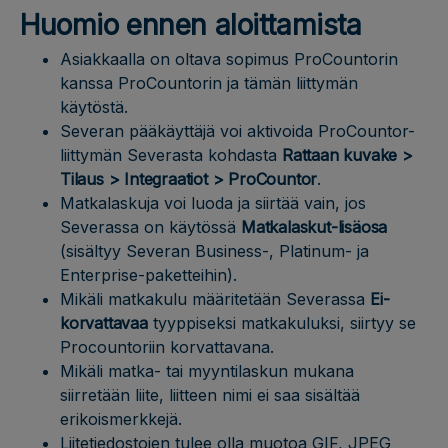
Huomio ennen aloittamista
Asiakkaalla on oltava sopimus ProCountorin
kanssa ProCountorin ja tämän liittymän
käytöstä.
Severan pääkäyttäjä voi aktivoida ProCountor-
liittymän Severasta kohdasta
Ra
ttaan kuvake >
Tilaus > Integraatiot > ProCountor
.
Matkalaskuja voi luoda ja siirtää vain, jos
Severassa on käytössä
Matkalaskut-lisäosa
(sisältyy Severan Business-, Platinum- ja
Enterprise-paketteihin).
Mikäli matkakulu määritetään Severassa
Ei-
korvattavaa
tyyppiseksi matkakuluksi, siirtyy se
Procountoriin korvattavana.
Mikäli matka- tai myyntilaskun mukana
siirretään liite, liitteen nimi ei saa sisältää
erikoismerkkejä.
Liitetiedostojen tulee olla muotoa GIF, JPEG