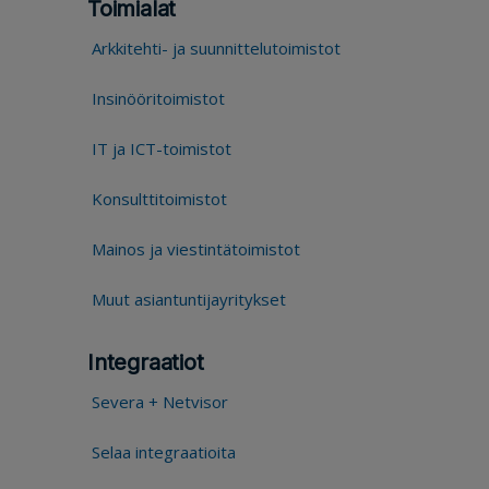
Toimialat
Arkkitehti- ja suunnittelutoimistot
Insinööritoimistot
IT ja ICT-toimistot
Konsulttitoimistot
Mainos ja viestintätoimistot
Muut asiantuntijayritykset
Integraatiot
Severa + Netvisor
Selaa integraatioita