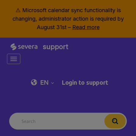
⚠️ Microsoft calendar sync functionality is
changing, administrator action is required by
August 31st –
Read more
support
Toggle navigation
EN
Login to support