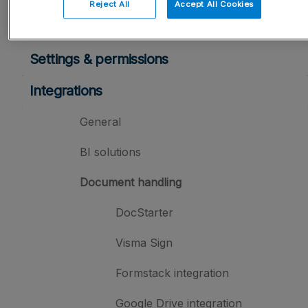
Reject All
Accept All Cookies
User management
Settings & permissions
Integrations
General
BI solutions
Document handling
DocStarter
Visma Sign
Formstack integration
Google Drive integration