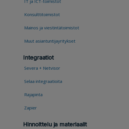
IT ja ICT-toimistot
Konsulttitoimistot
Mainos ja viestintätoimistot
Muut asiantuntijayritykset
Integraatiot
Severa + Netvisor
Selaa integraatioita
Rajapinta
Zapier
Hinnoittelu ja materiaalit