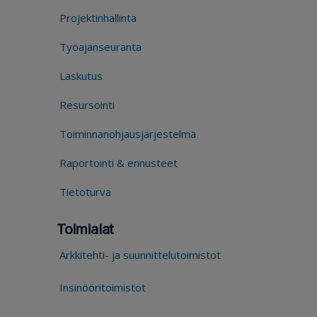
Projektinhallinta
Työajanseuranta
Laskutus
Resursointi
Toiminnanohjausjärjestelmä
Raportointi & ennusteet
Tietoturva
Toimialat
Arkkitehti- ja suunnittelutoimistot
Insinööritoimistot