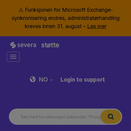
⚠️ Funksjonen for Microsoft Exchange-
synkronisering endres, administratørhandling
kreves innen 31. august –
Les mer
støtte
Toggle navigation
NO
Login to support