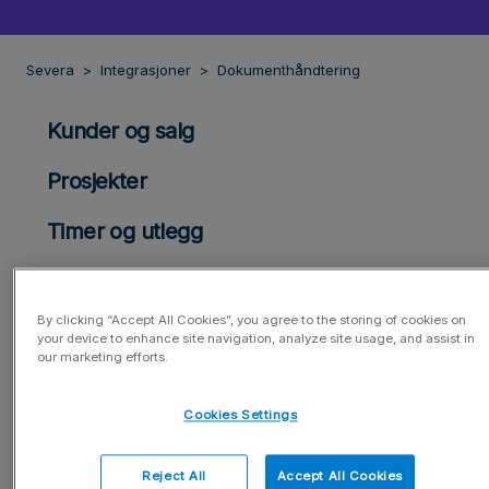
Severa
Integrasjoner
Dokumenthåndtering
Kunder og salg
Prosjekter
Timer og utlegg
Planlegge og kalender
By clicking “Accept All Cookies”, you agree to the storing of cookies on
Ressurser
your device to enhance site navigation, analyze site usage, and assist in
our marketing efforts.
Fakturering
Cookies Settings
Rapporter og dashborddeling
Reject All
Accept All Cookies
Generelt