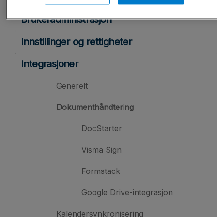
Brukeradministrasjon
Innstillinger og rettigheter
Integrasjoner
Generelt
Dokumenthåndtering
DocStarter
Visma Sign
Formstack
Google Drive-integrasjon
Kalendersynkronisering