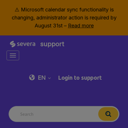
⚠️ Microsoft calendar sync functionality is
changing, administrator action is required by
August 31st –
Read more
support
Toggle navigation
EN
Login to support