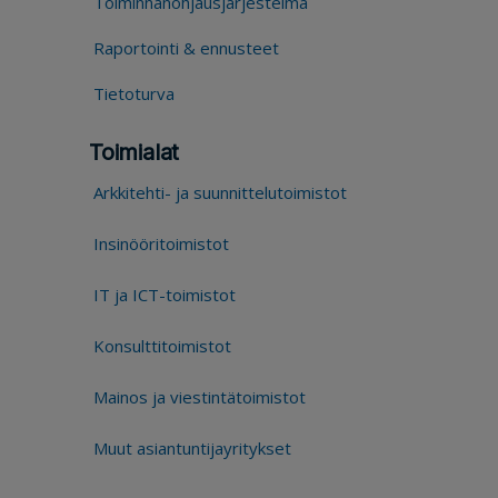
Toiminnanohjausjärjestelmä
Raportointi & ennusteet
Tietoturva
Toimialat
Arkkitehti- ja suunnittelutoimistot
Insinööritoimistot
IT ja ICT-toimistot
Konsulttitoimistot
Mainos ja viestintätoimistot
Muut asiantuntijayritykset