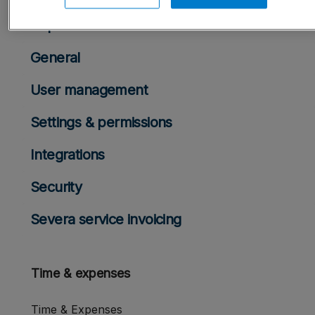
Reports & dashboards
General
User management
Settings & permissions
Integrations
Security
Severa service invoicing
Time & expenses
Time & Expenses