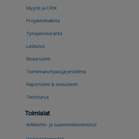
Myynti ja CRM
Projektinhallinta
Työajanseuranta
Laskutus
Resursointi
Toiminnanohjausjärjestelmä
Raportointi & ennusteet
Tietoturva
Toimialat
Arkkitehti- ja suunnittelutoimistot
Insinööritoimistot