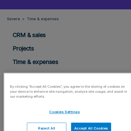
Severa
Time & expenses
CRM & sales
Projects
Time & expenses
Time & expenses
By clicking “Accept All Cookies”, you agree to the storing of cookies on
Travels
your device to enhance site navigation, analyze site usage, and assist in
our marketing efforts.
Schedule & calendar
Cookies Settings
Resourcing
Invoicing
Reject All
Accept All Cookies