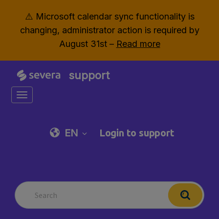
⚠️ Microsoft calendar sync functionality is
changing, administrator action is required by
August 31st –
Read more
support
Toggle navigation
EN
Login to support