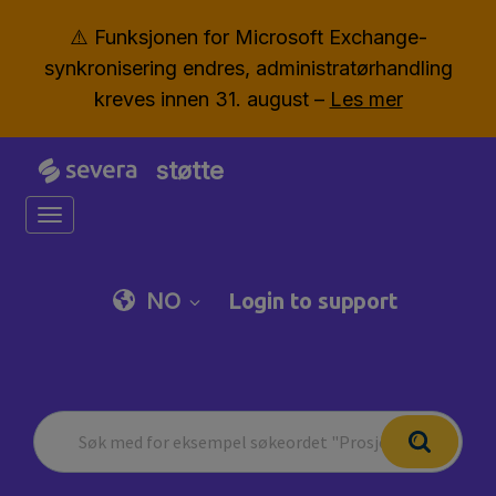
⚠️ Funksjonen for Microsoft Exchange-
synkronisering endres, administratørhandling
kreves innen 31. august –
Les mer
støtte
Toggle navigation
NO
Login to support