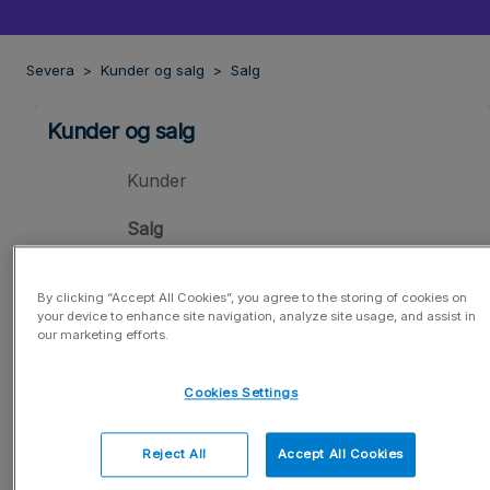
Severa
Kunder og salg
Salg
Kunder og salg
Kunder
Salg
Salg
By clicking “Accept All Cookies”, you agree to the storing of cookies on
your device to enhance site navigation, analyze site usage, and assist in
Opprettelse av tilbud
our marketing efforts.
Opprettelse av salgsarbeid
Cookies Settings
Salgsprosess
Reject All
Accept All Cookies
Fjerne eller avslutte salgsarbeid