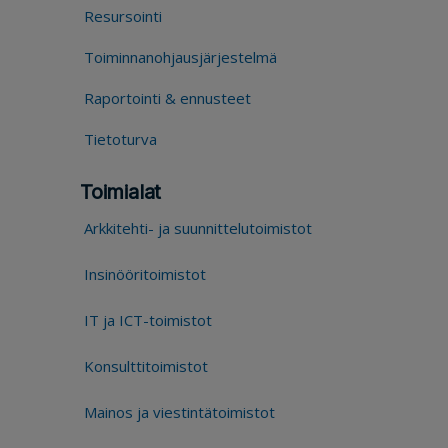
Resursointi
Toiminnanohjausjärjestelmä
Raportointi & ennusteet
Tietoturva
Toimialat
Arkkitehti- ja suunnittelutoimistot
Insinööritoimistot
IT ja ICT-toimistot
Konsulttitoimistot
Mainos ja viestintätoimistot