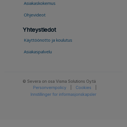
Asiakaskokemus
Ohjevideot
Yhteystiedot
Käyttöönotto ja koulutus
Asiakaspalvelu
© Severa on osa Visma Solutions Oy:tä
Personvernpolicy
|
Cookies
|
Innstillinger for informasjonskapsler