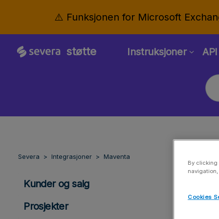
⚠️ Funksjonen for Microsoft Exchan
støtte
Instruksjoner
API
Severa
Integrasjoner
Maventa
By clicking
navigation,
Kunder og salg
Cookies S
Prosjekter