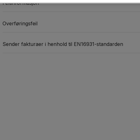
Feltinformasjon
Overføringsfeil
Sender fakturaer i henhold til EN16931-standarden