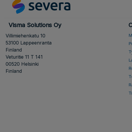
Visma Solutions Oy
O
M
Villimiehenkatu 10
53100 Lappeenranta
P
Finland
T
Veturitie 11 T 141
L
00520 Helsinki
R
Finland
T
R
T