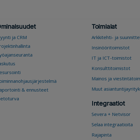
minaisuudet
Toimialat
yynti ja CRM
Arkkitehti- ja suunnitt
rojektinhallinta
Insinööritoimistot
yöajanseuranta
IT ja ICT-toimistot
askutus
Konsulttitoimistot
esursointi
Mainos ja viestintätoi
oiminnanohjausjärjestelmä
Muut asiantuntijayrity
aportointi & ennusteet
ietoturva
Integraatiot
Severa + Netvisor
Selaa integraatioita
Rajapinta