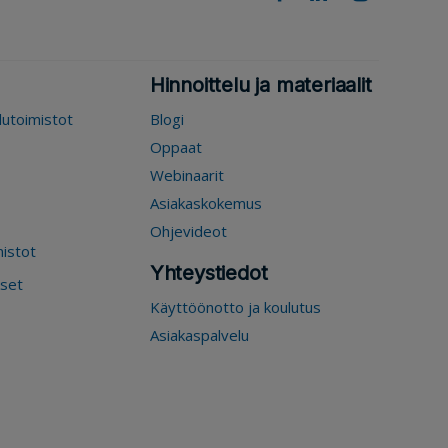
Hinnoittelu ja materiaalit
elutoimistot
Blogi
Oppaat
Webinaarit
Asiakaskokemus
Ohjevideot
mistot
Yhteystiedot
kset
Käyttöönotto ja koulutus
Asiakaspalvelu