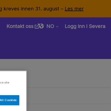
g kreves innen 31. august –
Les mer
Kontakt oss
NO
Logg inn i Severa
ce site
All Cookies