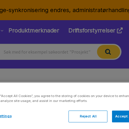
ge-synkronisering endres, administratørhandlin
Produktmerknader
Driftsforstyrrelser
Maventa-integrasjon
 “Accept All Cookies”, you agree to the storing of cookies on your device to enhan
 analyze site usage, and assist in our marketing efforts.
Slå på integrasjon
ettings
Reject All
Accept 