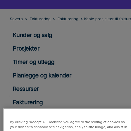
Severa
Fakturering
Fakturering
Koble prosjekter til faktur
Kunder og salg
Prosjekter
Timer og utlegg
Planlegge og kalender
Ressurser
Fakturering
Fakturering
By clicking “Accept All Cookies”, you agree to the storing of cookies on
your device to enhance site navigation, analyze site usage, and assist in
Fakturering