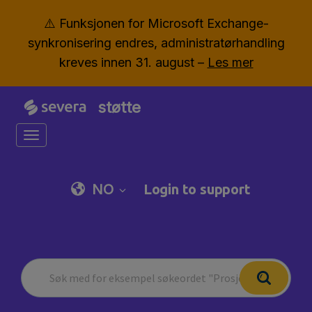
⚠️ Funksjonen for Microsoft Exchange-
synkronisering endres, administratørhandling
kreves innen 31. august –
Les mer
støtte
Toggle navigation
NO
Login to support