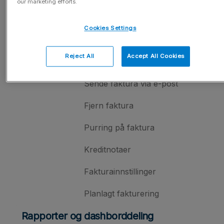
our marketing efforts.
Faktureringsoversikt
Cookies Settings
Opprettelse av faktura
Reject All
Accept All Cookies
Koble prosjekter til faktura
Sende faktura via e-post
Fjern faktura
Purring på faktura
Kreditnotaer
Fakturainnstillinger
Planlagt fakturering
Rapporter og dashborddeling