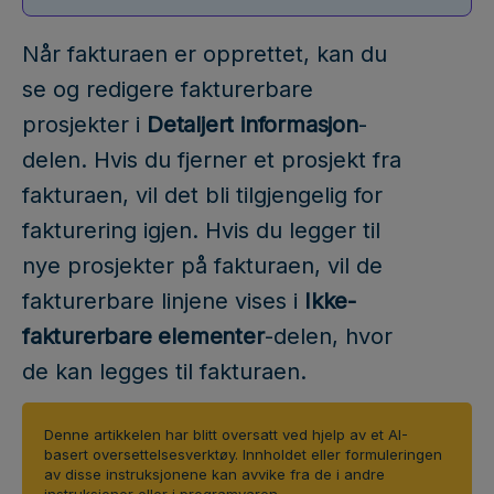
Når fakturaen er opprettet, kan du
se og redigere fakturerbare
prosjekter i
Detaljert informasjon
-
delen. Hvis du fjerner et prosjekt fra
fakturaen, vil det bli tilgjengelig for
fakturering igjen. Hvis du legger til
nye prosjekter på fakturaen, vil de
fakturerbare linjene vises i
Ikke-
fakturerbare elementer
-delen, hvor
de kan legges til fakturaen.
Denne artikkelen har blitt oversatt ved hjelp av et AI-
basert oversettelsesverktøy. Innholdet eller formuleringen
av disse instruksjonene kan avvike fra de i andre
instruksjoner eller i programvaren.