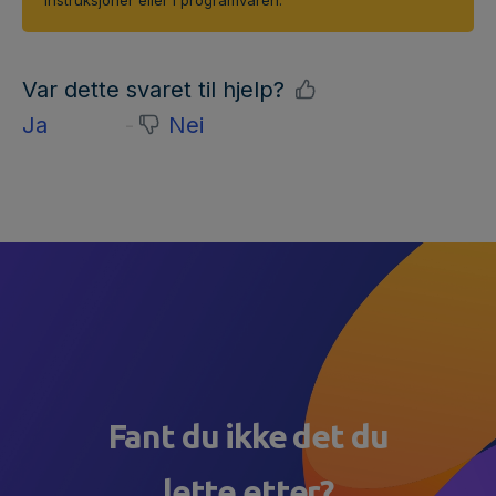
Var dette svaret til hjelp?
Ja
Nei
Fant du ikke det du
lette etter?