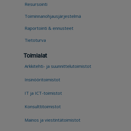
Resursointi
Toiminnanohjausjärjestelmä
Raportointi & ennusteet
Tietoturva
Toimialat
Arkkitehti- ja suunnittelutoimistot
Insinööritoimistot
IT ja ICT-toimistot
Konsulttitoimistot
Mainos ja viestintätoimistot