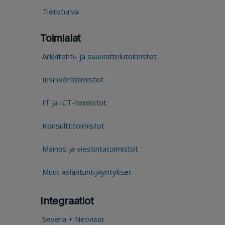
Tietoturva
Toimialat
Arkkitehti- ja suunnittelutoimistot
Insinööritoimistot
IT ja ICT-toimistot
Konsulttitoimistot
Mainos ja viestintätoimistot
Muut asiantuntijayritykset
Integraatiot
Severa + Netvisor