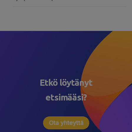
Etkö löytänyt
etsimääsi?
Ota yhteyttä