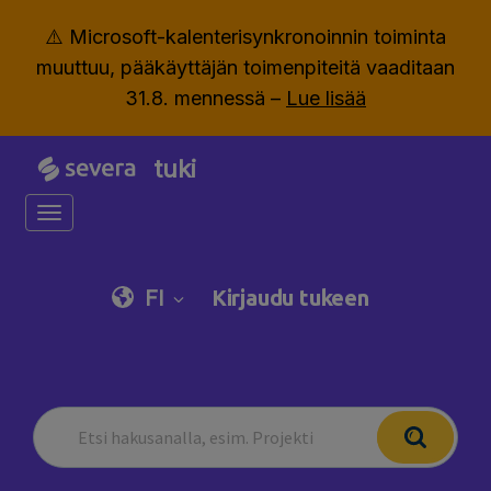
⚠️ Microsoft-kalenterisynkronoinnin toiminta
muuttuu, pääkäyttäjän toimenpiteitä vaaditaan
31.8. mennessä –
Lue lisää
tuki
Toggle navigation
FI
Kirjaudu tukeen