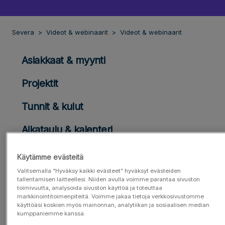
Severa
Videot & webinaarit
Videot & webinaarit
Asiakkaat & myynti
Projektit
Tunnit & kulut
Aikataulu & kalenteri
Resursointi
Käytämme evästeitä
Valitsemalla “Hyväksy kaikki evästeet” hyväksyt evästeiden
Laskut
tallentamisen laitteellesi. Niiden avulla voimme parantaa sivuston
toimivuutta, analysoida sivuston käyttöä ja toteuttaa
Raportit & työpöydät
markkinointitoimenpiteitä. Voimme jakaa tietoja verkkosivustomme
käyttöäsi koskien myös mainonnan, analytiikan ja sosiaalisen median
kumppaniemme kanssa.
Yleiset toiminnot