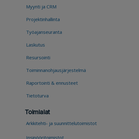
Myynti ja CRM
Projektinhallinta
Työajanseuranta
Laskutus
Resursointi
Toiminnanohjausjärjestelmä
Raportointi & ennusteet
Tietoturva
Toimialat
Arkkitehti- ja suunnittelutoimistot
Insinööritoimistot