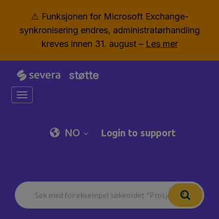
⚠️ Funksjonen for Microsoft Exchange-
synkronisering endres, administratørhandling
kreves innen 31. august –
Les mer
støtte
Toggle navigation
NO
Login to support