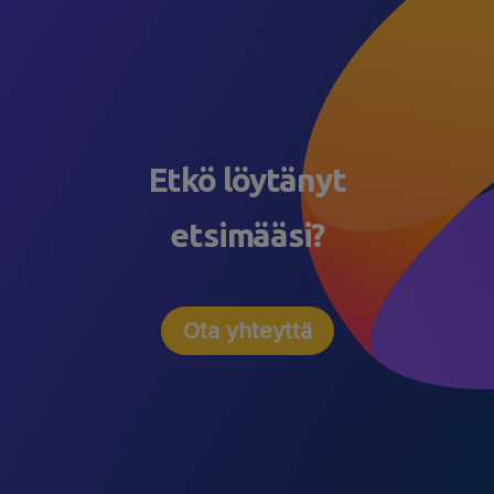
Etkö löytänyt
etsimääsi?
Ota yhteyttä