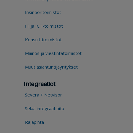
Insinööritoimistot
IT ja ICT-toimistot
Konsulttitoimistot
Mainos ja viestintätoimistot
Muut asiantuntijayritykset
Integraatiot
Severa + Netvisor
Selaa integraatioita
Rajapinta