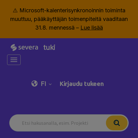
⚠️ Microsoft-kalenterisynkronoinnin toiminta
muuttuu, pääkäyttäjän toimenpiteitä vaaditaan
31.8. mennessä –
Lue lisää
tuki
Toggle navigation
FI
Kirjaudu tukeen