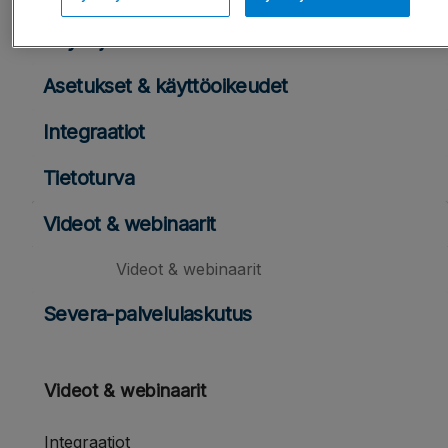
Käyttäjien hallinta
Asetukset & käyttöoikeudet
Integraatiot
Tietoturva
Videot & webinaarit
Videot & webinaarit
Severa-palvelulaskutus
Videot & webinaarit
Integraatiot