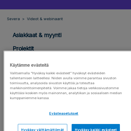
Severa
Videot & webinaarit
Asiakkaat & myynti
Projektit
Tunnit & kulut
Käytämme evästeitä
Valitsemalla “Hyväksy kaikki evästeet” hyväksyt evästeiden
Aikataulu & kalenteri
tallentamisen laitteellesi. Niiden avulla voimme parantaa sivuston
toimivuutta, analysoida sivuston käyttöä ja toteuttaa
Resursointi
markkinointitoimenpiteitä. Voimme jakaa tietoja verkkosivustomme
käyttöäsi koskien myös mainonnan, analytiikan ja sosiaalisen median
kumppaniemme kanssa.
Laskut
Evästeasetukset
Raportit & työpöydät
Yleiset toiminnot
Hyväksy välttämättömät
Hyväksy kaikki evästeet