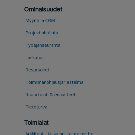
Ominaisuudet
Myynti ja CRM
Projektinhallinta
Työajanseuranta
Laskutus
Resursointi
Toiminnanohjausjärjestelmä
Raportointi & ennusteet
Tietoturva
Toimialat
Arkkitehti- ja suunnittelutoimistot